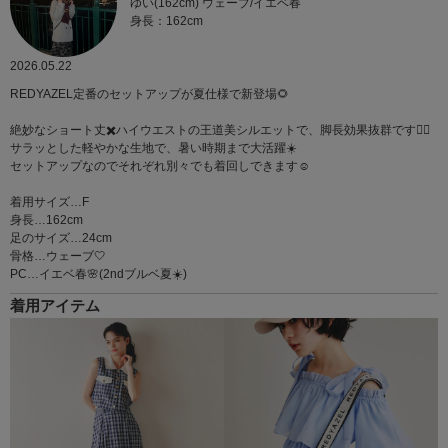
ゆい(162cm) ウェーブ/イエベ春
身長：162cm
2026.05.22
REDYAZEL定番のセットアップが夏仕様で新登場🌻
絶妙なショート丈✖️ハイウエストの王道美シルエットで、脚長効果抜群です🙆‍♀️
サラッとした軽やかな生地で、暑い時期まで大活躍☀️
セットアップなのでそれぞれ別々でも着回しできます☺️
着用サイズ…F
身長…162cm
足のサイズ…24cm
骨格…ウェーブ🤍
PC…イエベ春🌸(2ndブルベ夏☀️)
着用アイテム