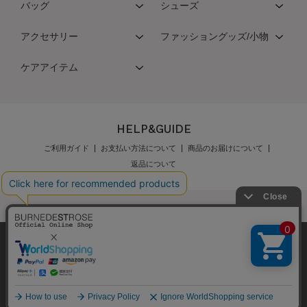
バッグ
シューズ
アクセサリー
ファッショングッズ/小物
ケアアイテム
HELP&GUIDE
ご利用ガイド
お支払い方法について
商品のお届けについて
返品について
弊社はCookieを利用し、Webの利便性向上に努め
公式オンラインショップご利用規約
メンバーズ規約
ております。「承諾する」をクリックしていただ
メンバーズポイントプログラム規約
特定商取引法に基づく表示
くと、お客様に最適な内容を提供することが可能
承諾する
個人情報保護指針
会社概要
採用情報
お問い合わせ
となります。Cookieの利用については、
こちら
を
ご覧ください。
Copyright © BURNEDESTROSE Japan Limited All Rights Reserved.