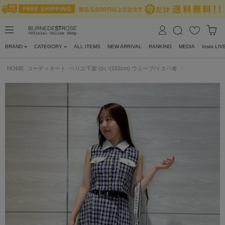
BRAND
CATEGORY
ALL ITEMS
NEW ARRIVAL
RANKING
MEDIA
Insta LIV
HOME
コーディネート
ペリエ千葉 ゆい(162cm) ウェーブ/イエベ春