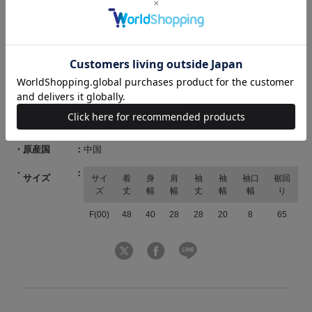
【Care】
ドライクリーニング
商品コード
20092619700054 40 00
ブランド
AND COUTURE（アンド クチュール）
素材
本体：レーヨン71% ナイロン29% シアー部分：
レーヨン75% ナイロン25%
原産国
中国
サイズ
サイ
着
身
肩
袖
袖
袖口
裾回
ズ
丈
幅
幅
丈
幅
幅
り
F(00)
48
40
28
28
20
8
65