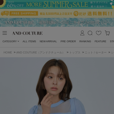
CATEGORY
ALL ITEMS
NEW ARRIVAL
PRE ORDER
RANKING
FEATURE
ST
>
>
>
>
HOME
AND COUTURE（アンドクチュール）
トップス
ニット / セーター
シ