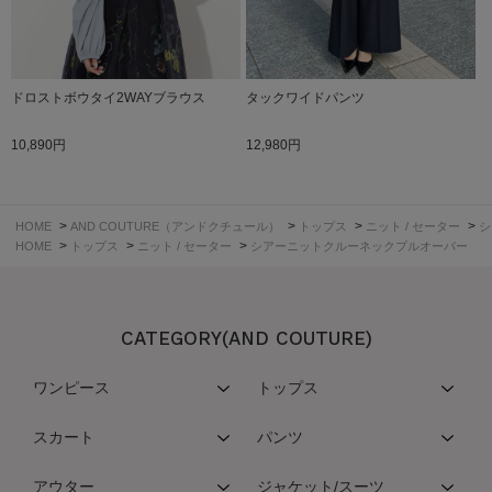
ドロストボウタイ2WAYブラウス
タックワイドパンツ
10,890円
12,980円
>
>
>
>
HOME
AND COUTURE（アンドクチュール）
トップス
ニット / セーター
シ
>
>
>
HOME
トップス
ニット / セーター
シアーニットクルーネックプルオーバー
CATEGORY(AND COUTURE)
ワンピース
トップス
スカート
パンツ
アウター
ジャケット/スーツ