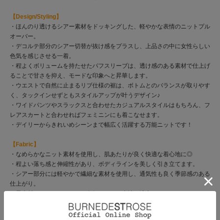
【Design/Styling】
・ほんのり透けるシアー素材をドッキングした、軽やかな表情のニットプル
オーバー。
・デコルテ部分のシアー切替が抜け感をプラスし、上品さの中に女性らしい
色気を感じさせる一着。
・程よくボリュームを持たせたパフスリーブは、透け感のある素材で仕上げ
ることで甘さを抑え、モードな印象へと昇華します。
・ウエストで自然に止まるリブ仕様の裾は、ボトムとのバランスが取りやす
く、タックインせずともスタイルアップが叶うデザイン♪
・ワイドパンツやスラックスと合わせたカジュアルスタイルはもちろん、フ
レアスカートと合わせればフェミニンにも着こなせます。
・デイリーからきれいめシーンまで幅広く活躍する万能ニットです！
【Fabric】
・なめらかなニット素材を使用し、肌あたりが良く快適な着心地に◎
・程よい落ち感と伸縮性があり、ボディラインを美しく引き立てます。
・シアー部分には軽やかで繊細な素材を使用し、通気性も良く季節感のある
仕上がり。
・異素材のコントラストが、奥行きのある表情を演出します。
・ホワイト、クリーム、ブルー、ブラックの4色展開となります。