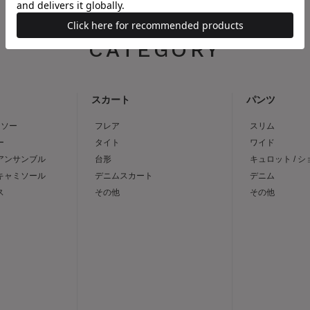
CATEGORY
スカート
パンツ
トソー
フレア
スリム
ー
タイト
ワイド
 アンサンブル
台形
キュロット / 
 キャミソール
デニムスカート
デニム
ス
その他
その他