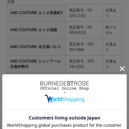
店舗
電話番号：03-
在庫あ
AND COUTURE ルミネ有楽町1
3201-2101
り
電話番号：03-
残りわ
AND COUTURE ルミネ池袋
5954-8125
ずか
電話番号：052-
在庫あ
AND COUTURE 名古屋パルコ
265-5884
り
AND COUTURE ジェイアール
電話番号：075-
在庫あ
京都伊勢丹
746-5155
り
電話番号：092-
在庫あ
AND COUTURE 天神ソラリア
753-4856
り