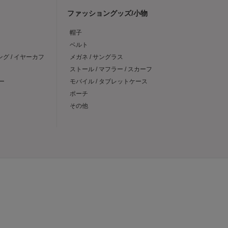
ファッショングッズ/小物
帽子
ベルト
ング / イヤーカフ
メガネ / サングラス
ストール / マフラー / スカーフ
ー
モバイル / タブレットケース
ポーチ
その他