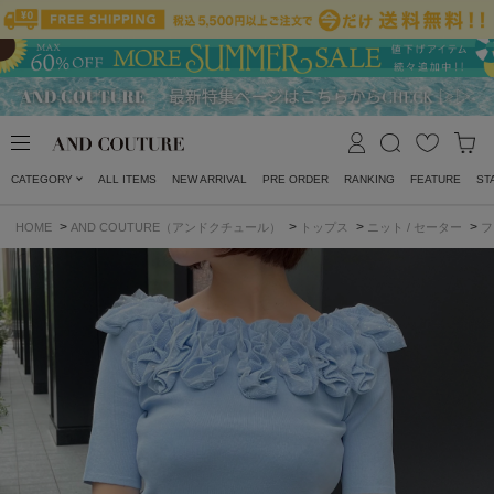
CATEGORY
ALL ITEMS
NEW ARRIVAL
PRE ORDER
RANKING
FEATURE
ST
>
>
>
>
HOME
AND COUTURE（アンドクチュール）
トップス
ニット / セーター
フ