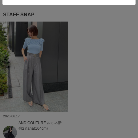
STAFF SNAP
2026.06.17
AND COUTURE
ルミネ新
宿2
nana(164cm)