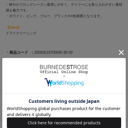
・軽やかでロングシーズン着用しやすく、デイリーにも取り入れやすい素材
感も魅力です。
・ホワイト、ピンク、ブルー、ブラックの4色展開となります。
【Care】
ドライクリーニング
商品コード
20092619700045 80 00
ブランド
AND COUTURE（アンド クチュール）
素材
レーヨン52% ナイロン48%
原産国
中国
サイズ
サイ
着丈
身
袖
袖幅
袖口
裾回
ズ
幅
丈
幅
り
F(00)
45.5
38
28
14.5
10
71