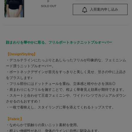
F
SOLD OUT
入荷案内申し込み
顔まわりを華やかに彩る、フリルボートネックニットプルオーバー
【Design/Styling】
・デコルテラインにたっぷりとあしらったフリルが印象的な、フェミニンム
ード漂うニットプルオーバー。
・ボートネックデザインが首元をすっきりと美しく見せ、甘さの中に上品さ
をプラスします♪
・フリル部分にはドットチュールを重ね、立体感と軽やかさを演出◎
・肩まわりにもフリルを施すことで、程よく華奢見え効果が期待できます。
・スカートと合わせて王道フェミニンや、ワイドパンツでカジュアルダウン
させるのもおすすめ！
・一枚で着映えし、スタイリングに華を添えてくれるトップスです。
【Fabric】
・なめらかで肌触りの良いニット素材を使用。
・程よい伸縮性があり、身体のラインに自然に馴染みます。