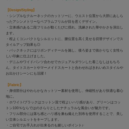
【Design/Styling】
・シンプルなクルーネックのカットソーに、ウエスト位置から大胆にあしら
ったアシンメトリーなペプラムフリルが目を惹くデザイン。
・立体感のある二段フリルが動くたびに揺れ、洗練された華やかさを演出し
ます。
・程よくコンパクトなシルエットに、腰位置を高く見せる切替デザインでス
タイルアップ効果も◎
・バックネックにはリボンディテールを施し、後ろ姿まで抜かりなく女性ら
しい印象に仕上げました。
・デニムやワイドパンツ合わせでカジュアルダウンした着こなしはもちろ
ん、タイトスカートやマーメイドスカートと合わせればきれいめスタイルや
お出かけシーンにも活躍！
【Fabric】
・身頃部分はやわらかなカットソー素材を使用し、伸縮性があり快適な着心
地に。
・ホワイト/ブラックはコットン混で程よいハリ感があり、グリーンはコッ
トン100％ならではのさらりとしたナチュラルな風合いが魅力です。
・フリル部分には落ち感とハリ感を兼ね備えた別布を使用することで、美し
い立体シルエットをキープします。
・ご自宅でお手入れが出来るのも嬉しいポイント♪