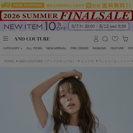
CATEGORY
ALL ITEMS
NEW ARRIVAL
PRE ORDER
RANKING
FEATURE
ST
>
>
>
HOME
AND COUTURE（アンドクチュール）
トップス
Tシャツ / カットソー