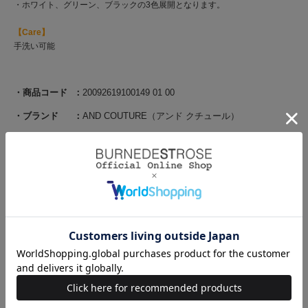
・ホワイト、グリーン、ブラックの3色展開となります。
【Care】
手洗い可能
商品コード
20092619100149 01 00
ブランド
AND COUTURE（アンド クチュール）
素材
【ホワイト/ブラック】表地：綿66% ポリエステル
30% ポリウレタン4% 別布：レーヨン84% ポリ
エステル16% 【ミント】表地：綿100% 別布：レ
ーヨン84% ポリエステル16%
原産国
中国
サイズ
サイズ
着丈
身幅
肩幅
袖丈
袖幅
袖口幅
F(00)
52
46
36
18
16.5
15