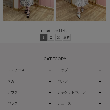
11
1
～
10
件
（全
件）
1
2
次
最後
CATEGORY
ワンピース
トップス
スカート
パンツ
アウター
ジャケット/スーツ
バッグ
シューズ