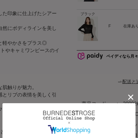
した印象に仕上げたシアー
ブラック
ハート
F
在庫あ
自然にボディラインを美し
と軽やかさをプラス◎
ートやキャミワンピースのイ
ペイディなら月
配送と
な肌触りが魅力。
感とリブの表情を美しく引
商品コード
20092
フリーな着心地を叶えま
ブランド
AND
カラー
ブラッ
開となります。
素材
レーヨ