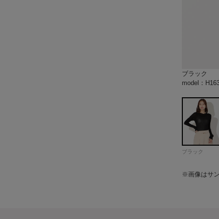
ブラック
ホワイト
イエロー
ピンク
model：H1
model：H1
color：ブラ
color：ブラ
color：ブラ
model：H1
model：H1
model：H1
model：H1
model：H1
model：H1
model：H1
model：H1
color：ホワ
color：ホワ
color：ホワ
model：H1
model：H1
model：H1
model：H1
model：H1
model：H1
color：イエ
color：イエ
color：イエ
model：H1
model：H1
model：H1
color：ピン
color：ピン
color：ピン
model：H1
model：H16
model：H16
model：H16
model：H16
ブラック
※画像はサ