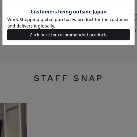
原産国
中国
サイズ
サイズ
F(00)
STAFF SNAP