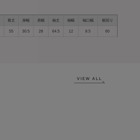
着丈
身幅
肩幅
袖丈
袖幅
袖口幅
裾回り
55
30.5
28
64.5
12
8.5
60
VIEW ALL