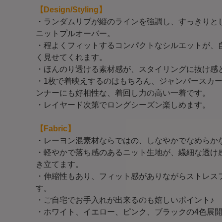
【Design/Styling】
・ランダムリブが縦のラインを強調し、すっきりと
ニットプルオーバー。
・程よくフィットするコンパクトなシルエットが、
く見せてくれます。
・ほんのり透ける素材感が、スタイリングに抜け感
・1枚で着映えするのはもちろん、ジャンパースカ
ンナーにも好相性な、着回し力の高い一着です。
・レイヤード次第でロングシーズン楽しめます。
【Fabric】
・レーヨン混素材ならではの、しなやかでなめらか
・軽やかで落ち感のあるニット生地が、繊細な透け
き立てます。
・伸縮性もあり、フィット感がありながらストレス
す。
・ご自宅でお手入れが出来るのも嬉しいポイント♪
・ホワイト、イエロー、ピンク、ブラックの4色展