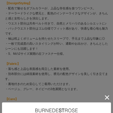
【Design/Styling】
・配色で魅せるダブルカラーが、上品な存在感を放つワンピース。
・テーラードライクな襟元と、配色のインナーライクなデザインが、きちん
と感と女性らしさを演出します。
・ウエスト部分は共布ベルト付きで、自然とメリハリのあるシルエットに♪
・バックウエスト部分はゴム仕様でフィット感があり、快適な着心地も魅力
です。
・袖は程よくボリュームを持たせたスリーブで、手元まで上品な印象に◎
・一枚で完成度の高いスタイリングが叶い、通勤やお出かけ、きちんとした
シーンにも活躍します！
・S、Mの2サイズ展開の左ファスナー仕様。
【Fabric】
・落ち感と上品な表面感を両立した素材を使用。
・別布部分には綿混素材を使用し、襟元の配色デザインを美しく引き立てま
す。
・裏地付きのため安心してご着用いただけます。
・ベージュ、グレー、ネイビーの3色展開となります。
【Care】
ドライクリーニング