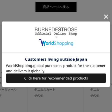
CATEGORY
スカート
パンツ
トソー
フレア
スリム
ー
タイト
ワイド
 アンサンブル
台形
キュロット / 
 キャミソール
デニムスカート
デニム
ス
その他
その他