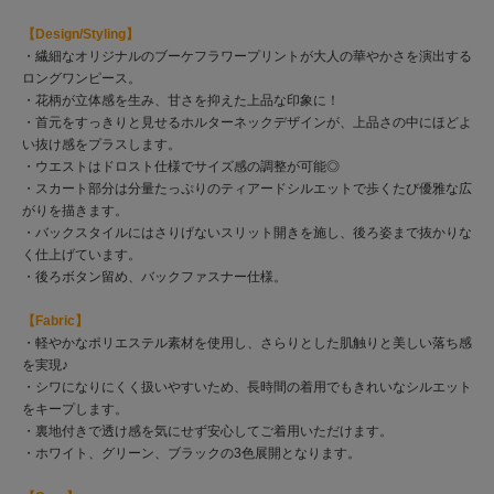
【Design/Styling】
・繊細なオリジナルのブーケフラワープリントが大人の華やかさを演出する
ロングワンピース。
・花柄が立体感を生み、甘さを抑えた上品な印象に！
・首元をすっきりと見せるホルターネックデザインが、上品さの中にほどよ
い抜け感をプラスします。
・ウエストはドロスト仕様でサイズ感の調整が可能◎
・スカート部分は分量たっぷりのティアードシルエットで歩くたび優雅な広
がりを描きます。
・バックスタイルにはさりげないスリット開きを施し、後ろ姿まで抜かりな
く仕上げています。
・後ろボタン留め、バックファスナー仕様。
【Fabric】
・軽やかなポリエステル素材を使用し、さらりとした肌触りと美しい落ち感
を実現♪
・シワになりにくく扱いやすいため、長時間の着用でもきれいなシルエット
をキープします。
・裏地付きで透け感を気にせず安心してご着用いただけます。
・ホワイト、グリーン、ブラックの3色展開となります。