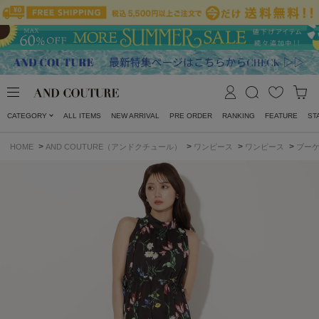
CATEGORY
ALL ITEMS
NEW ARRIVAL
PRE ORDER
RANKING
FEATURE
ST
>
>
>
>
HOME
AND COUTURE（アンドクチュール）
ワンピース
ワンピース
ブー