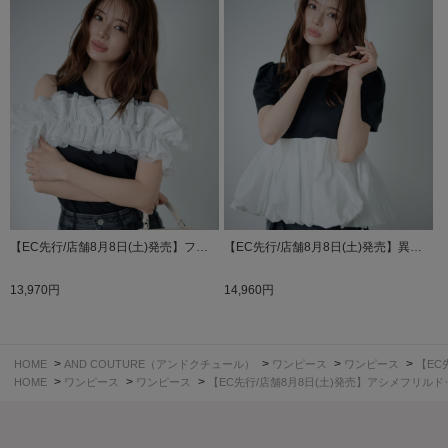
【EC先行/店舗8月8日(土)発売】フ…
【EC先行/店舗8月8日(土)発売】異…
13,970円
14,960円
>
>
>
>
HOME
AND COUTURE（アンドクチュール）
ワンピース
ワンピース
【EC
>
>
>
HOME
ワンピース
ワンピース
【EC先行/店舗8月8日(土)発売】アシメフリル