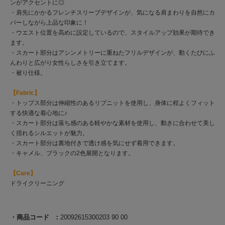
ンがアクセントに◎
・肩先にかかるフレンチスリーブデザインが、気になる肩まわりを自然にカ
バーしながら上品な印象に！
・ウエスト位置を高めに設定しているので、スタイルアップ効果が期待でき
ます。
・スカート部分はアシンメトリーに重ねたフリルデザインが、動くたびにふ
んわりと広がり女性らしさを引き立てます。
・被り仕様。
【Fabric】
・トップス部分は伸縮性のあるリブニットを使用し、身体に程よくフィット
する快適な着心地に♪
・スカート部分は落ち感のある軽やかな素材を使用し、動きに合わせて美し
く揺れるシルエットが魅力。
・スカート部分は裏地付きで透け感を気にせず着用できます。
・キャメル、ブラックの2色展開となります。
【Care】
ドライクリーニング
商品コード
20092615300203 90 00