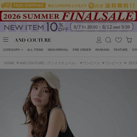
CATEGORY
ALL ITEMS
NEW ARRIVAL
PRE ORDER
RANKING
FEATURE
ST
>
>
>
>
HOME
AND COUTURE（アンドクチュール）
ワンピース
ワンピース
【EC