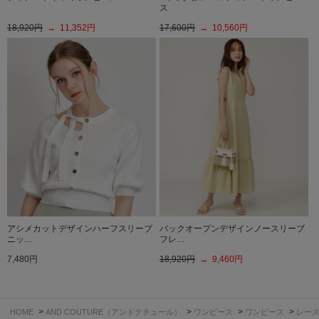
ス
18,920円
→ 11,352円
17,600円
→ 10,560円
アシメカットデザインハーフスリーブ
バックオープンデザインノースリーブ
ニッ…
フレ…
7,480円
18,920円
→ 9,460円
>
>
>
>
HOME
AND COUTURE（アンドクチュール）
ワンピース
ワンピース
レー