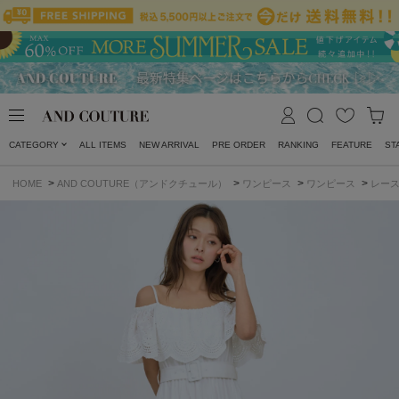
CATEGORY
ALL ITEMS
NEW ARRIVAL
PRE ORDER
RANKING
FEATURE
ST
>
>
>
>
HOME
AND COUTURE（アンドクチュール）
ワンピース
ワンピース
レー