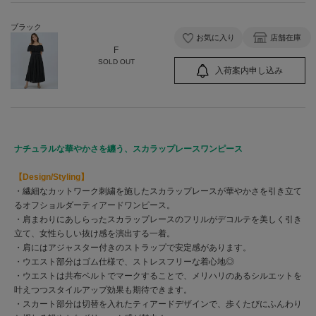
ブラック
お気に入り
店舗在庫
F
SOLD OUT
入荷案内申し込み
ナチュラルな華やかさを纏う、スカラップレースワンピース
【Design/Styling】
・繊細なカットワーク刺繍を施したスカラップレースが華やかさを引き立て
るオフショルダーティアードワンピース。
・肩まわりにあしらったスカラップレースのフリルがデコルテを美しく引き
立て、女性らしい抜け感を演出する一着。
・肩にはアジャスター付きのストラップで安定感があります。
・ウエスト部分はゴム仕様で、ストレスフリーな着心地◎
・ウエストは共布ベルトでマークすることで、メリハリのあるシルエットを
叶えつつスタイルアップ効果も期待できます。
・スカート部分は切替を入れたティアードデザインで、歩くたびにふんわり