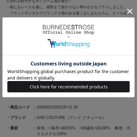
と揺れる軽やかなボリューム感が魅力！
・裾にもレースを施し、細部まで抜かりない華やかさをプラスしました。
・フラットサンダルでリラックス感のある着こなしはもちろん、ヒール合わ
せでお呼ばれシーンにも対応。
・被り仕様。
【Fabric】
・綿100%のナチュラルな風合いが魅力の生地を使用。
・通気性に優れ、軽やかでさらっとした着心地が続きます。
・裏地付きで透け感を気にせず安心してご着用いただけます。
・ご自宅でお手入れが出来るのも嬉しいポイント♪
・ホワイト、ベージュ、レッド、ブラックの4色展開となります。
【Care】
手洗い可能
商品コード
20092615300100 01 00
ブランド
AND COUTURE（アンド クチュール）
素材
表地：<基布>綿100% <刺繍糸>綿100% 裏地：ポ
リエステル100%