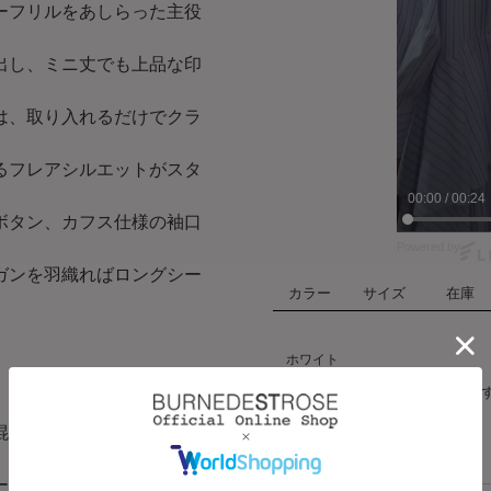
ーフリルをあしらった主役
出し、ミニ丈でも上品な印
は、取り入れるだけでクラ
るフレアシルエットがスタ
00:01
/
00:24
ボタン、カフス仕様の袖口
Powered by
ガンを羽織ればロングシー
カラー
サイズ
在庫
ホワイト
残りわ
ハート
F
か
混ならではのナチュラルな
ーにも取り入れやすい快適