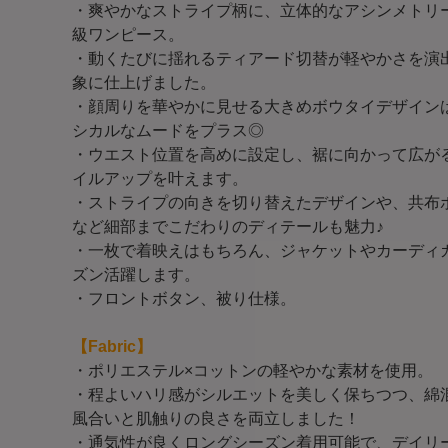
・爽やかなストライプ柄に、立体的なアシンメトリ
級ワンピース。
・動くたびに揺れるティアード切替が軽やかさを演
象に仕上げました。
・顔周りを華やかに見せる大きめボウタイデザイン
シカルなムードをプラス◎
・ウエスト位置を高めに設定し、裾に向かって広が
イルアップを叶えます。
・ストライプの向きを切り替えたデザインや、共布
など細部までこだわりのディテールも魅力♪
・一枚で着映えはもちろん、ジャケットやカーディ
ズン活躍します。
・フロントボタン、被り仕様。
【Fabric】
・ポリエステル×コットンの軽やかな素材を使用。
・程よいハリ感がシルエットを美しく保ちつつ、綿
風合いと肌触りの良さを両立しました！
・通気性が良くロングシーズン着用可能で、デイリ