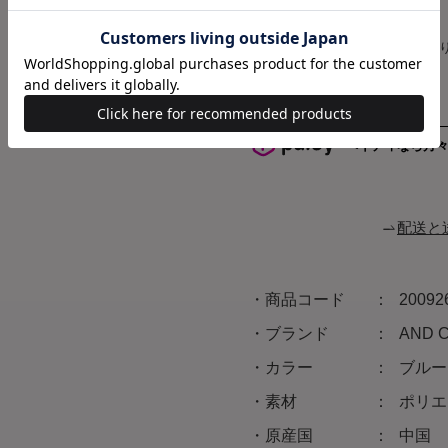
ブルー
ハート
F
在庫あ
ペイディなら月
配送と
商品コード
20092
ブランド
AND
カラー
ブルー
素材
ポリエ
原産国
中国