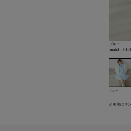
ブルー
ホワイト
model：H1
model：H1
model：H1
model：H1
model：H1
model：H1
model：H1
model：H1
color：ホワ
color：ホワ
color：ホワ
color：ホワ
model：H1
model：H1
model：H1
model：H1
model：H1
model：H16
model：H16
ブルー
※画像はサ