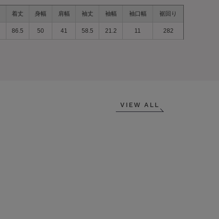
着丈
身幅
肩幅
袖丈
袖幅
袖口幅
裾回り
86.5
50
41
58.5
21.2
11
282
VIEW ALL