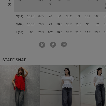
プ
ズ
S(01)
102.8
67.5
96
30
38.2
69
33.2
50.5
3
M(02)
105.8
70.5
99
30.5
38.7
71.5
34
52
3
L(03)
106
73.5
102
30.5
38.7
71.5
34.7
53.5
3
STAFF SNAP