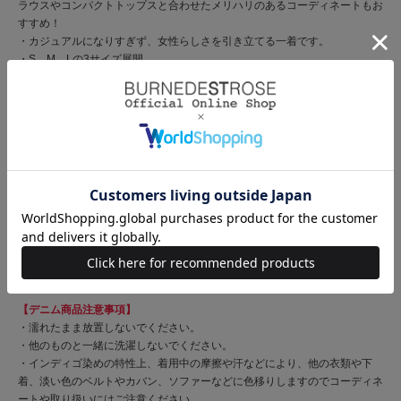
ラウスやコンパクトトップスと合わせたメリハリのあるコーディネートもお
すすめ！
・カジュアルになりすぎず、女性らしさを引き立てる一着です。
・S、M、Lの3サイズ展開。
【Fabric】
・ナチュラルな風合いと程よいハリ感が魅力のデニム生地を使用していま
す。
・穿くほどに馴染む着心地で、シーズンレスに活躍します。
・しっかりとした生地感ながら柔らかさもあり、デイリーに取り入れやすい
一着です。
・ご自宅でお手入れが出来るのも嬉しいポイント♪
・ブルー、ブラックの2色展開となります。
【Care】
手洗い可能
【デニム商品注意事項】
・濡れたまま放置しないでください。
・他のものと一緒に洗濯しないでください。
・インディゴ染めの特性上、着用中の摩擦や汗などにより、他の衣類や下
着、淡い色のベルトやカバン、ソファーなどに色移りしますのでコーディネ
ートや取り扱いにはご注意ください。