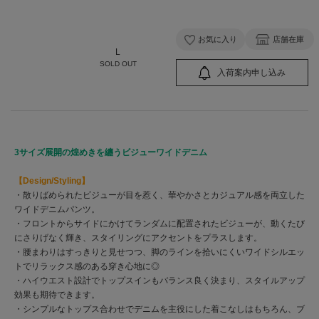
お気に入り
店舗在庫
L
SOLD OUT
入荷案内申し込み
3サイズ展開の煌めきを纏うビジューワイドデニム
【Design/Styling】
・散りばめられたビジューが目を惹く、華やかさとカジュアル感を両立した
ワイドデニムパンツ。
・フロントからサイドにかけてランダムに配置されたビジューが、動くたび
にさりげなく輝き、スタイリングにアクセントをプラスします。
・腰まわりはすっきりと見せつつ、脚のラインを拾いにくいワイドシルエッ
トでリラックス感のある穿き心地に◎
・ハイウエスト設計でトップスインもバランス良く決まり、スタイルアップ
効果も期待できます。
・シンプルなトップス合わせでデニムを主役にした着こなしはもちろん、ブ