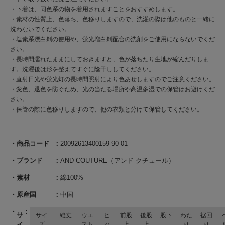
・下着は、同色系の物を着用されますことをおすすめします。
・素材の性質上、色落ち、色移りしますので、洗濯の際は他のものと一緒に
洗わないでください。
・塩素系漂白剤の使用や、蛍光増白剤配合の洗剤をご使用にならないでくだ
さい。
・長時間濡れたままにしておきますと、色が落ちたり生地が縮んだりしま
す。洗濯後は形を整えてすぐに陰干ししてください。
・直射日光や蛍光灯の長時間照射により色あせしますのでご注意ください。
・変色、退色を防ぐため、光の当たる場所や高温多湿での保管はお避けくだ
さい。
・保管の際に色移りしますので、他の衣類と分けて保管してください。
商品コード
20092613400159 90 01
ブランド
AND COUTURE（アンド クチュール）
素材
綿100%
原産国
中国
サ
サイ
総丈
ウエ
ヒ
前股
後股
股下
わた
裾回
イ
ズ
スト
ッ
上
上
り
り