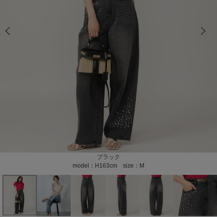
model：H163cm size：M color：ブラック
model：H163cm size：M color：ブラック
model：H163cm size：M color：ブラック
model：H163cm size：M color：ブラック
model：H165cm size：M color：ブルー
model：H165cm size：M color：ブルー
model：H165cm size：M color：ブルー
model：H165cm size：M color：ブルー
model：H165cm size：M color：ブルー
model：H168cm size：M color：ブルー
model：H168cm size：M color：ブルー
model：H168cm size：M color：ブルー
model：H168cm size：M color：ブルー
model：H168cm size：M color：ブルー
model：H168cm size：M color：ブルー
color：ブラック
color：ブラック
color：ブラック
color：ブルー
color：ブルー
color：ブルー
ブラック
ブルー
model：H163cm size：M
model：H165cm size：M