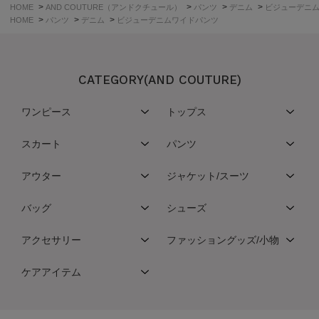
>
>
>
>
HOME
AND COUTURE（アンドクチュール）
パンツ
デニム
ビジューデニ
>
>
>
HOME
パンツ
デニム
ビジューデニムワイドパンツ
CATEGORY(AND COUTURE)
ワンピース
トップス
スカート
パンツ
アウター
ジャケット/スーツ
バッグ
シューズ
アクセサリー
ファッショングッズ/小物
ケアアイテム