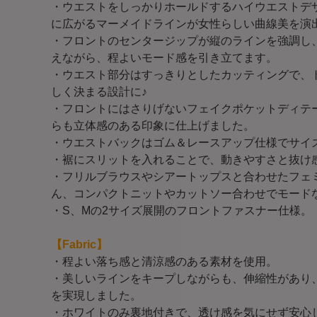
・ウエストをしっかりホールドするハイウエストデ
に広がるマーメイドラインが女性らしい曲線美を演
・フロントのセンタージップが縦のラインを強調し
えながら、程よいモード感を引き立てます。
・ウエスト部分はすっきりとしたカッティングで、
しく決まる設計に♪
・フロントにはさりげないフェイクポケットディテ
らも立体感のある印象に仕上げました。
・ウエストバックはゴム＆レースアップ仕様でサイ
・裾にスリットを入れることで、動きやすさと抜け
・フリルブラウスやシアートップスと合わせたフェ
ん、コンパクトニットやカットソー合わせでモード
・S、Mの2サイズ展開のフロントファスナー仕様。
【Fabric】
・程よい落ち感と清涼感のある素材を使用。
・美しいラインをキープしながらも、伸縮性があり
を実現しました。
・ホワイトのみ裏地付きで、透け感を気にせず安心