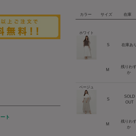
カラー
サイズ
在庫
ホワイト
ハート
S
在庫あ
残りわ
ハート
M
か
ベージュ
SOLD
ハート
S
OUT
カート
残りわ
ハート
M
か