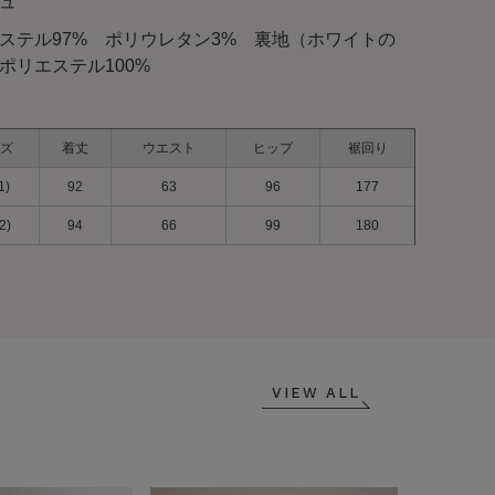
ュ
ステル97% ポリウレタン3% 裏地（ホワイトの
ポリエステル100%
ズ
着丈
ウエスト
ヒップ
裾回り
1)
92
63
96
177
2)
94
66
99
180
VIEW ALL