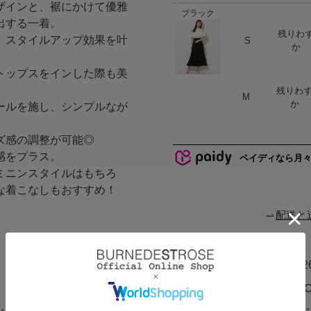
ザインと、裾にかけて優雅
ブラック
出する一着。
残りわ
ハート
、スタイルアップ効果を叶
S
か
トップスをインした際も美
残りわ
ハート
M
か
ールを施し、シンプルなが
ズ感の調整が可能◎
感をプラス。
ペイディなら月
ミニンスタイルはもちろ
な着こなしもおすすめ！
配送と
商品コード
20092
、軽やかで快適な穿き心地
ブランド
AND
して着用できます。