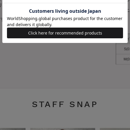
カラー
ベージ
リーからオフィスシーンま
素材
ポリエ
み）：
ます。
原産国
中国
サイズ
サイ
S(0
M(0
STAFF SNAP