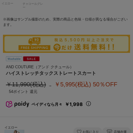
イエロー
チャコールグレ
ー
※画像はサンプル撮影のため、実際の商品と色味・仕様が異なる場合がござい
ます。
AND COUTURE（アンド クチュール）
ハイストレッチタックストレートスカート
￥11,990(税込)
￥5,995(税込)
50％OFF
54
￥1,998
ペイディなら月々
イエロー
お気に入り
店舗在庫