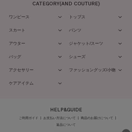
CATEGORY(AND COUTURE)
ワンピース
トップス
スカート
パンツ
アウター
ジャケット/スーツ
バッグ
シューズ
アクセサリー
ファッショングッズ/小物
ケアアイテム
HELP&GUIDE
ご利用ガイド
お支払い方法について
商品のお届けについて
返品について