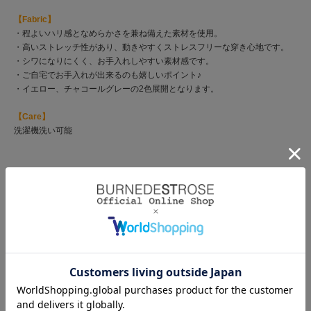
【Fabric】
・程よいハリ感となめらかさを兼ね備えた素材を使用。
・高いストレッチ性があり、動きやすくストレスフリーな穿き心地です。
・シワになりにくく、お手入れしやすい素材感です。
・ご自宅でお手入れが出来るのも嬉しいポイント♪
・イエロー、チャコールグレーの2色展開となります。
【Care】
洗濯機洗い可能
商品コード
20092612100152 21 01
ブランド
AND COUTURE（アンド クチュール）
素材
綿50% ポリエステル45% ポリウレタン5%
原産国
中国
サイズ
サイズ
着丈
ウエスト
ヒップ
裾回り
S(01)
86
63
89
101