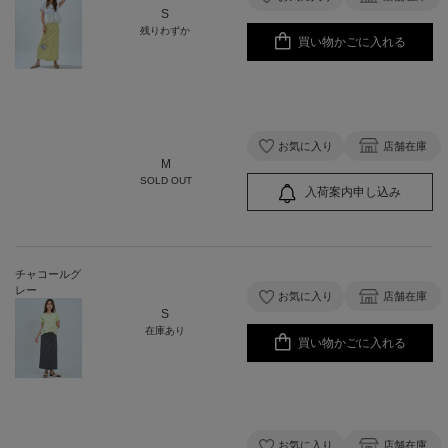
S
残りわずか
買い物かごに入れる
お気に入り
店舗在庫
M
SOLD OUT
入荷案内申し込み
チャコールグ
レー
お気に入り
店舗在庫
S
在庫あり
買い物かごに入れる
お気に入り
店舗在庫