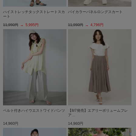
ハイストレッチタックストレートスカ
バイカラーパネルロングスカート
ート
11,990円
→ 5,995円
11,990円
→ 4,796円
ベルト付きハイウエストワイドパンツ
【8/7発売】エアリーボリュームフレ
ア…
14,960円
14,960円