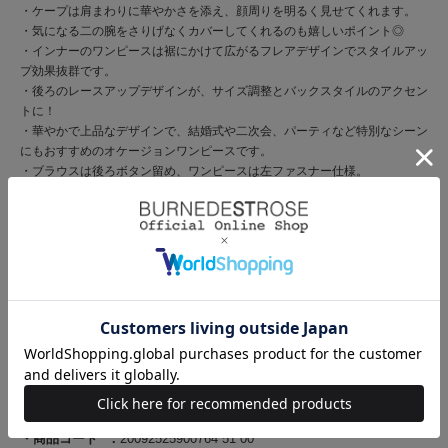
・ケープは肩まわりに華やかさを添え、顔周りを明るく見せてくれます。
・気になる二の腕をさりげなくカバーしてくれるのも嬉しいポイント◎
・インナーのワンピースは裾にかけて広がるフレアデザインでスタイルアッ
プ効果抜群です。
・後ろのレースアップデザインが、サイズ調整とバックスタイルのアクセン
トに！
・華やかで上品なデザインで、結婚式や二次会、パーティなど特別なシーン
にもおすすめのオケージョンワンピースです。
・ブラウスは後ろボタン留め、ワンピースは左ファスナー仕様。
【Fabric】
・ブラウス部分の繊細なチュールレースはふんわりとした上品な印象に♪
・ワンピース部分はほどよくとろみのある生地感でナローな雰囲気に仕上げ
ています。
・裏地付きで透け感を気にせず安心して着用できます。
・グリーン、カーキ、グレーの3色展開となります。
【Care】
ドライクリーニング
商品コード
20092525900764 51 00