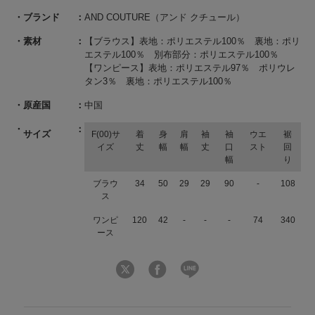
ブランド
AND COUTURE（アンド クチュール）
素材
【ブラウス】表地：ポリエステル100％ 裏地：ポリ
エステル100％ 別布部分：ポリエステル100％
【ワンピース】表地：ポリエステル97％ ポリウレ
タン3％ 裏地：ポリエステル100％
原産国
中国
サイズ
F(00)サ
着
身
肩
袖
袖
ウエ
裾
イズ
丈
幅
幅
丈
口
スト
回
幅
り
ブラウ
34
50
29
29
90
-
108
ス
ワンピ
120
42
-
-
-
74
340
ース