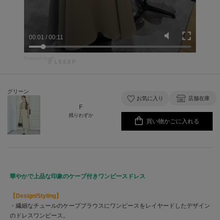
00:01
/
00:11
Powered by
グリーン
お気に入り
店舗在庫
F
残りわずか
買い物かごに入れる
華やかで上品な印象のケープ付きワンピースドレス
【Design/Styling】
・繊細なチュールのケープブラウスにワンピースをレイヤードしたデザイン
のドレスワンピース。