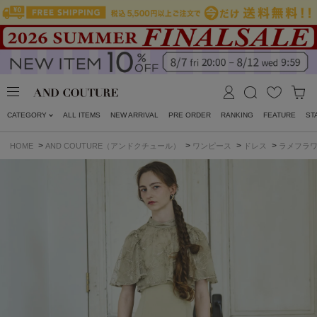
CATEGORY
ALL ITEMS
NEW ARRIVAL
PRE ORDER
RANKING
FEATURE
ST
>
>
>
>
HOME
AND COUTURE（アンドクチュール）
ワンピース
ドレス
ラメフラ