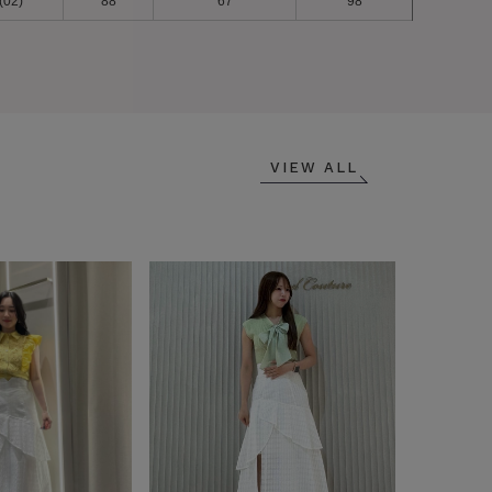
(02)
88
67
98
VIEW ALL