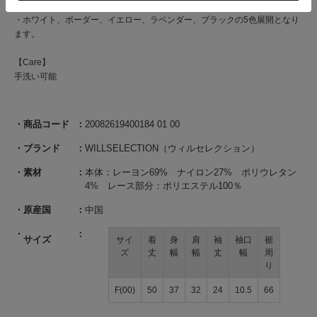
・ご自宅でお手入れが出来るのも嬉しいポイント♪
・ホワイト、ボーダー、イエロー、ラベンダー、ブラックの5色展開となり
ます。
【Care】
手洗い可能
商品コード
20082619400184 01 00
ブランド
WILLSELECTION（ウィルセレクション）
素材
本体：レーヨン69% ナイロン27% ポリウレタン
4% レース部分：ポリエステル100％
原産国
中国
サイズ
サイ
着
身
肩
袖
袖口
裾
ズ
丈
幅
幅
丈
幅
周
り
F(00)
50
37
32
24
10.5
66