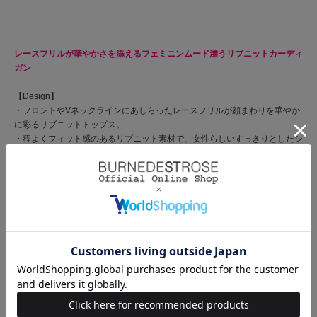
レースフリルが華やかさを添えるフェミニンムード漂うリブニットカーディ
ガン
【Design】
・フロントやVネックラインにあしらったレースフリルが顔まわりを華やか
に彩るリブニットトップス。
・程よくフィット感のあるリブニット素材で、女性らしいすっきりとしたシ
ルエットに仕上げました！
・スカート合わせでフェミニンに、デニム合わせでカジュアルダウンした着
こなしも楽しめます♪
・無地とボーダーのアソート展開で、カラーによって異なる雰囲気を楽しめ
るのも魅力！
・ボトムに合わせてイン・アウトどちらの着こなしも楽しめる、着回し力の
高い1枚です◎
・フロントボタン仕様
【Fabric】
・伸縮性のあるやわらかなリブニット素材で、快適な着心地。
・さらっとした風合いでロングシーズン取り入れやすいのも魅力です。