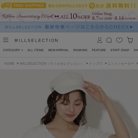
CATEGORY
ALL ITEMS
NEW ARRIVAL
RANKING
FEATURE
STAFF SNAP
SH
>
>
>
HOME
WILLSELECTION（ウィルセレクション）
トップス
ニット / セーター