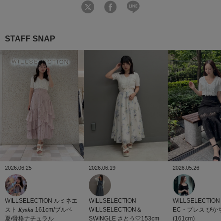
STAFF SNAP
2026.06.19
2026.06.25
2026.05.26
WILLSELECTION
WILLSELECTION
ルミネエ
WILLSELECTION
WILLSELECTION＆
スト
𝑲𝒚𝒐𝒌𝒂 161cm/ブルベ
EC・プレス
ぴか
SWINGLE
さとう🤍153cm
夏/骨格ナチュラル
(161cm)