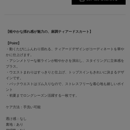
【軽やかな揺れ感が魅力の、麻調ティアードスカート】
【Point】
・動くたびにふんわり揺れる、ティアードデザインがコーディネートを華や
かに仕上げます。
・アシンメトリーな裾ラインが軽やかさを演出し、スタイリングに立体感を
プラス。
・ウエストまわりはすっきりと仕上げ、トップスインもきれいに決まるデザ
インです。
・バックウエストはゴム入りなので、ストレスフリーな着心地も嬉しいポイ
ント
・初夏までロングシーズン活躍する一枚です。
ケア方法：手洗い可能
透け感：なし
裏地：あり