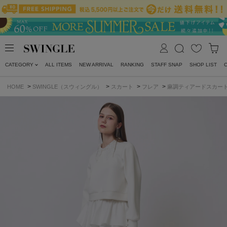
CATEGORY
ALL ITEMS
NEW ARRIVAL
RANKING
STAFF SNAP
SHOP LIST
>
>
>
>
HOME
SWINGLE（スウィングル）
スカート
フレア
麻調ティアードスカー