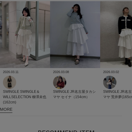
2026.03.02
2026.03.08
2026.03.11
SWINGLE
JR名
SWINGLE
JR名古屋タカシ
SWINGLE
SWINGLE＆
マヤ
荒井夢(165c
マヤ
セイナ（154cm）
WILLSELECTION
柳澤未也
(162cm)
MORE