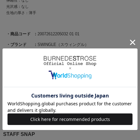
伸縮性：なし
光沢感：なし
生地の厚さ：薄手
商品コード
20072612205032 01 01
ブランド
SWINGLE（スウィングル）
素材
【表地】ポリエステル 100％【裏地】ポリエステル
100％
原産国
中国
サイズ
S(01):ウエスト 65㎝/後丈 85.5㎝/ベルト幅 6㎝/裾回
り 247㎝
M(02):ウエスト 68㎝/後丈 88.5㎝/ベルト幅 6㎝/裾回
り 250㎝
STAFF SNAP