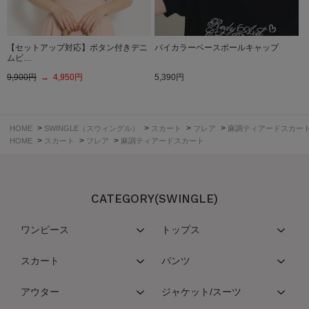
【セットアップ対応】ボタン付きデニ
バイカラーベースボールキャップ
ムビ…
9,900円
→ 4,950円
5,390円
>
>
>
>
HOME
SWINGLE（スウィングル）
スカート
フレア
麻調ティアードスカー
>
>
>
HOME
スカート
フレア
麻調ティアードスカート
CATEGORY(SWINGLE)
ワンピース
トップス
スカート
パンツ
アウター
ジャケット/スーツ