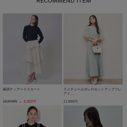
RECOMMEND ITEM
麻調ティアードスカート
ラメチュールボレロセットアップフレ
アド…
13,970円
→ 8,382円
21,890円