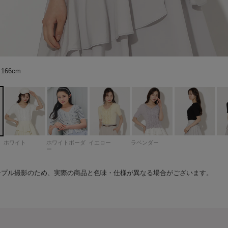
ーダー
66cm
66cm
66cm
66cm
66cm
66cm
66cm
65cm
65cm
65cm
65cm
65cm
66cm
66cm
66cm
66cm
66cm
66cm
66cm
66cm
65cm
66cm
66cm
ホワイト
ホワイトボーダ
イエロー
ラベンダー
ー
ンプル撮影のため、実際の商品と色味・仕様が異なる場合がございます。