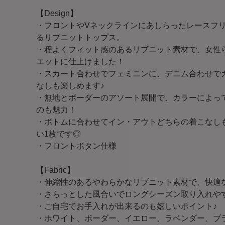
【Design】
・フロントやVネックラインにあしらったレースフ
るリブニットトップス。
・程よくフィット感のあるリブニット素材で、女性
エットに仕上げました！
・スカート合わせでフェミニンに、デニム合わせで
なしも楽しめます♪
・無地とボーダーのアソート展開で、カラーによっ
のも魅力！
・ボトムに合わせてイン・アウトどちらの着こなし
い1枚です◎
・フロントボタン仕様
【Fabric】
・伸縮性のあるやわらかなリブニット素材で、快適
・さらっとした風合いでロングシーズン取り入れや
・ご自宅でお手入れが出来るのも嬉しいポイント♪
・ホワイト、ボーダー、イエロー、ラベンダー、ブ