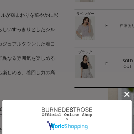
ラベンダー
リルが顔まわりを華やかに彩
ハート
F
在庫あ
らしいすっきりとしたシル
カジュアルダウンした着こ
ブラック
て異なる雰囲気を楽しめる
SOLD
ハート
F
OUT
も楽しめる、着回し力の高
な着心地。
すいのも魅力です。
ラックの5色展開となりま