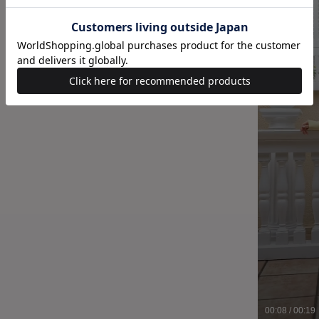
00:09
/
00:19