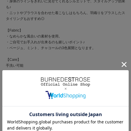
・身体のラインをきれいに見せてくれるシルエットで、スタイルアップ効果
も♪
・ニットやブラウスを合わせた着こなしはもちろん、羽織りをプラスしたス
タイリングもおすすめ◎
【Fabric】
・なめらかな風合いの素材を使用。
・ご自宅でお手入れが出来るのも嬉しいポイント♪
・ベージュ、ミント、チャコールの3色展開となります。
【Care】
手洗い可能
商品コード
20082615500022 50 00
ブランド
WILLSELECTION（ウィルセレクション）
素材
表地：ポリエステル99％ ポリウレタン1％ 裏地：
ポリエステル100％
原産国
中国
サイズ
F(00)：前丈106cm/後丈100cm/身幅45cm/天幅21cm/