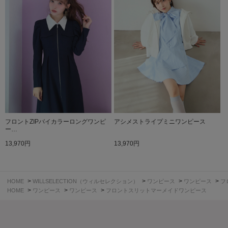
フロントZIPバイカラーロングワンピ
アシメストライプミニワンピース
ー…
13,970円
13,970円
>
>
>
>
HOME
WILLSELECTION（ウィルセレクション）
ワンピース
ワンピース
フ
>
>
>
HOME
ワンピース
ワンピース
フロントスリットマーメイドワンピース