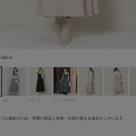
グレー
66cm
66cm
66cm
66cm
65cm
65cm
66cm
66cm
66cm
66cm
66cm
66cm
66cm
66cm
66cm
164cm ※商品のディテールは詳細画像をご確認ください。
66cm
66cm
66cm
66cm
66cm
164cm ※商品のディテールは詳細画像をご確認ください。
66cm
65cm
66cm
164cm ※商品のディテールは詳細画像をご確認ください。
モカ
ブラック
チャコールグレ
ー
ンプル撮影のため、実際の商品と色味・仕様が異なる場合がございます。