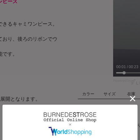
ンピース
できるキャミワンピース。
。
ており、後ろのリボンでウ
能です。
00:03
/
00:23
Powered by
カラー
サイズ
在庫
色展開となります。
ピンク
ハート
F
在庫あ