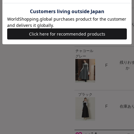
モカ
ハート
F
在庫あ
チャコール
グレー
残りわ
ハート
F
か
ブラック
ハート
F
在庫あ