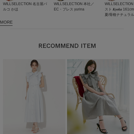
WILLSELECTION
WILLSELECTION
名古屋パ
WILLSELECTION
本社／
スト
𝑲𝒚𝒐𝒌𝒂 1
ルコ
かほ
EC・プレス
yurina
夏/骨格ナチュラ
MORE
RECOMMEND ITEM