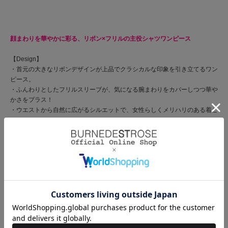
顔まわりを華やかに彩る、リボン×フリルの主役シャツワンピース
【Design】
・首元の大きなリボンデザインが上品でクラシカルな印象を引き立てるワン
ピース。
・ふんわりとしたフリルスリーブが、気になる腕まわりをカバーしつつ華や
かさをプラス！
・ウエストから自然に広がるシルエットで、女性らしくメリハリのある着こ
なしに。
・1枚でコーデが完成する主役ワンピースで、パンプスやサンダル合わせも
おすすめです。
・後ろゴム仕様で着心地がよく、レースアップでシルエットを調整できるデ
ザインです◎
・フロントボタン仕様
【Fabric】
・やわらかく軽やかな風合いで、動くたびにふんわりと揺れる素材感。
・ほどよい落ち感があり、きれいめにもカジュアルにも馴染む仕上がり。
・ホワイトストライプ、サックスストライプ、ネイビー、ブラックストライ