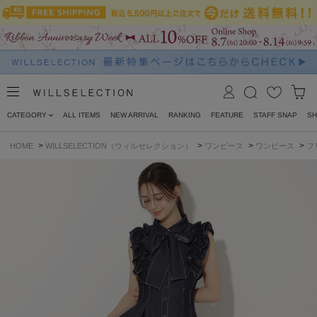
CATEGORY
ALL ITEMS
NEW ARRIVAL
RANKING
FEATURE
STAFF SNAP
SH
>
>
>
>
HOME
WILLSELECTION（ウィルセレクション）
ワンピース
ワンピース
フ