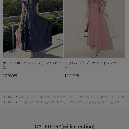
ナローリボンラッフルフリルワンピー
フリルスリーブリボンタイシャツワン
ス
ピー…
17,930円
16,940円
>
>
>
>
HOME
WILLSELECTION（ウィルセレクション）
ワンピース
ワンピース
フ
>
>
>
HOME
ワンピース
ワンピース
フリルスリーブボウタイシャツワンピース
CATEGORY(willselection)