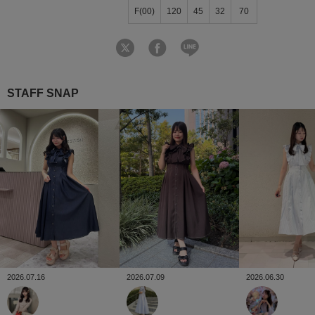
F(00)
120
45
32
70
STAFF SNAP
2026.06.30
2026.07.16
2026.07.09