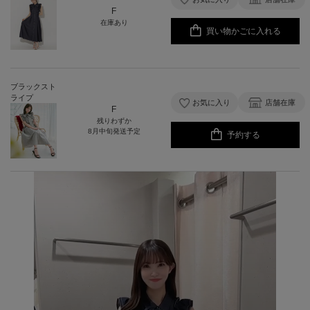
F
在庫あり
買い物かごに入れる
ブラックスト
ライプ
お気に入り
店舗在庫
F
残りわずか
8月中旬発送予定
予約する