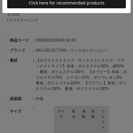
プの4色展開となります。
【Care】
ドライクリーニング
商品コード
20082615100168 82 00
ブランド
WILLSELECTION（ウィルセレクション）
素材
【ホワイトストライプ・サックスストライプ・ブラ
ックストライプ】本体：ポリエステル50% 綿50%
裏地：ポリエステル100％ 【ネイビー】本体：ポ
リエステル70% レーヨン25% ポリウレタン5%
裏地：ポリエステル100% 【ブラウン】表地：ポリ
エステル100% 裏地：ポリエステル100%
原産国
中国
サイズ
サイ
着
身
肩
ウ
ズ
丈
幅
幅
エ
ス
ト