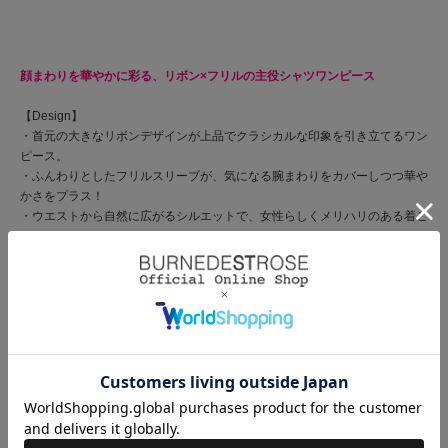
顔まわりを華やかに彩る、リボン×フリルの主役シャツワンピース
【Design】
・首元の大きなリボンデザインが上品でクラシカルな印象を引き立てるワン
ピース。
・ふんわりとしたフリルスリーブが、気になる腕まわりをカバーしつつ華や
かさをプラス！
・ウエストから自然に広がるシルエットで、女性らしくメリハリのある着こ
なしに。
・1枚でコーデが完成する主役ワンピースで、パンプスやサンダル合わせも
おすすめです。
・後ろゴム仕様で着心地がよく、レースアップでシルエットを調整できるデ
ザインです◎
・フロントボタン仕様
【Fabric】
・やわらかく軽やかな風合いで、動くたびにふんわりと揺れる素材感。
・ほどよい落ち感があり、きれいめにもカジュアルにも馴染む仕上がり。
・ホワイトストライプ、サックスストライプ、ネイビー、ブラックストライ