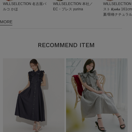
WILLSELECTION
WILLSELECTION
名古屋パ
WILLSELECTION
本社／
スト
𝑲𝒚𝒐𝒌𝒂 1
ルコ
かほ
EC・プレス
yurina
夏/骨格ナチュラ
MORE
RECOMMEND ITEM