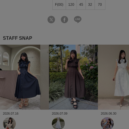
F(00)
120
45
32
70
STAFF SNAP
2026.06.30
2026.07.16
2026.07.09