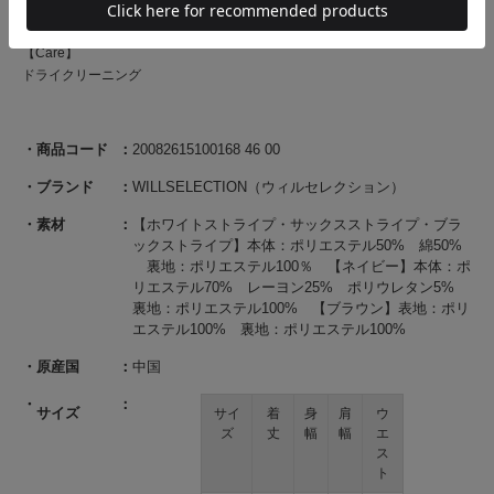
プの4色展開となります。
【Care】
ドライクリーニング
商品コード
20082615100168 46 00
ブランド
WILLSELECTION（ウィルセレクション）
素材
【ホワイトストライプ・サックスストライプ・ブラ
ックストライプ】本体：ポリエステル50% 綿50%
裏地：ポリエステル100％ 【ネイビー】本体：ポ
リエステル70% レーヨン25% ポリウレタン5%
裏地：ポリエステル100% 【ブラウン】表地：ポリ
エステル100% 裏地：ポリエステル100%
原産国
中国
サイズ
サイ
着
身
肩
ウ
ズ
丈
幅
幅
エ
ス
ト