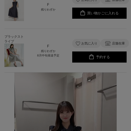
F
残りわずか
買い物かごに入れる
ブラックスト
ライプ
お気に入り
店舗在庫
F
残りわずか
8月中旬発送予定
予約する