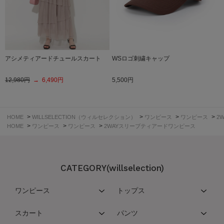
アシメティアードチュールスカート
WSロゴ刺繍キャップ
12,980円
→ 6,490円
5,500円
>
>
>
>
HOME
WILLSELECTION（ウィルセレクション）
ワンピース
ワンピース
2
>
>
>
HOME
ワンピース
ワンピース
2WAYスリーブティアードワンピース
CATEGORY(willselection)
ワンピース
トップス
スカート
パンツ