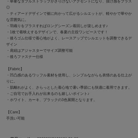
・華奢なダブルストラップがさりげないアクセントになり、抜け感をプラス
◎
・ティアードデザインで裾に向かって広がるシルエットが、軽やかで華やか
な雰囲気に。
・羽織りをプラスすればロングシーズン着回しが楽しめます♪
・1枚で着映えするデザインで、春夏の主役ワンピースです！
・後ろゴム仕様で着心地がよく、レースアップでシルエットを調整できるデ
ザイン
・肩紐はアジャスターでサイズ調整可能
・後ろファスナー仕様
【Fabric】
・凹凸感のあるワッフル素材を使用し、シンプルながらも表情のある仕上が
りに。
・肌離れがよく、さらっとした着心地で暑い季節にも快適に着用できます。
・ご自宅でお手入れが出来るのも嬉しいポイント♪
・ホワイト、カーキ、ブラックの3色展開となります。
【Care】
手洗い可能