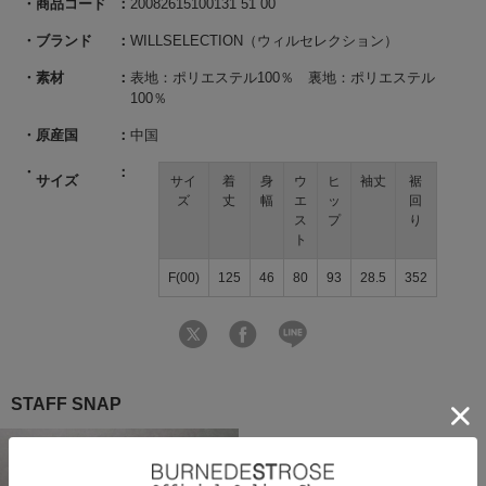
商品コード
20082615100131 51 00
ブランド
WILLSELECTION（ウィルセレクション）
素材
表地：ポリエステル100％ 裏地：ポリエステル
100％
原産国
中国
サイズ
サイ
着
身
ウ
ヒ
袖丈
裾
ズ
丈
幅
エ
ッ
回
ス
プ
り
ト
F(00)
125
46
80
93
28.5
352
STAFF SNAP