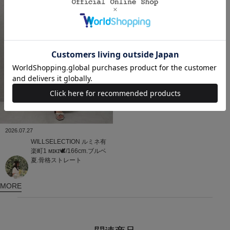
2026.07.27
WILLSELECTION
ルミネ有
楽町1
ᴍɪᴋɪ🕊/166cm.ブルベ
夏.骨格ストレート
MORE