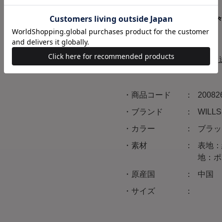
ペイディなら月
配送と
商品コード
20082
ブランド
WIL
カラー
ブラッ
素材
表地：
地：ポ
原産国
中国
サイズ