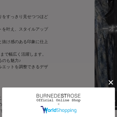
りをすっきり見せつつほど
トを叶え、スタイルアップ
と抜け感のある印象に仕上
けまで幅広く活躍します。
るのも魅力♪
ルエットを調整できるデザ
こなせる仕上がり。
00:02
/
00:27
の良い素材感です。
ます。
Powered by