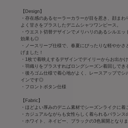
【Design】
・存在感のあるセーラーカラーが目を惹き、顔まわ
よく甘さをプラスしたデニムシャツワンピース。
・ウエスト切替デザインでメリハリのあるシルエッ
効果も◎
・ノースリーブ仕様で、春夏にぴったりな軽やかさ
げました！
・1枚で着映えするデザインでデイリーからお出か
・羽織りをプラスすればロングシーズン着回しでき
・後ろゴム仕様で着心地がよく、レースアップでシ
インです◎
・フロントボタン仕様
【Fabric】
・ほどよい厚みのデニム素材でシーズンライクに着
・カジュアルながらも女性らしく着られるバランス
・ホワイト、ネイビー、ブラックの3色展開となり