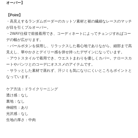
オーバー】
【Point】
・高見えするランダムボーダーのカットソ素材と裾の繊細なレースのマッチ
が目を引くプルオーバー。
・2WAY仕様で前後着用でき、コーディネートによってチェンジすればコー
デの幅が広がります。
・パールボタンを採用し、リラックスした着心地でありながら、細部まで高
見えし、華やかさとデイリー感を併せ持ったデザインになっています。
・アウトスタイルで着用でき、ウエストまわりを優しくカバー。ナロースカ
ートやパンツとのコーデにオススメのアイテムです。
・サラッとした素材で蒸れず、汗ジミも気になりにくいところもポイントと
なっています。
ケア方法：ドライクリーニング
透け感：なし
裏地：なし
伸縮性：あり
光沢感：なし
生地の厚さ：中肉