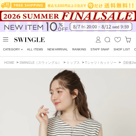
CATEGORY
ALL ITEMS
NEW ARRIVAL
RANKING
STAFF SNAP
SHOP LIST
>
>
>
>
HOME
SWINGLE（スウィングル）
トップス
Tシャツ / カットソー
【前後2