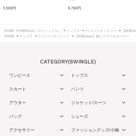
5,500円
9,790円
>
>
>
>
HOME
SWINGLE（スウィングル）
トップス
Tシャツ / カットソー
【前後2
>
>
>
HOME
トップス
Tシャツ / カットソー
【前後2way】裾レースプルオーバー
CATEGORY(SWINGLE)
ワンピース
トップス
スカート
パンツ
アウター
ジャケット/スーツ
バッグ
シューズ
アクセサリー
ファッショングッズ/小物