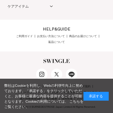
ケアアイテム
HELP&GUIDE
ご利用ガイド
お支払い方法について
商品のお届けについて
返品について
弊社はCookieを利用し、Webの利便性向上に努め
公式オンラインショップご利用規約
メンバーズ規約
ております。「承諾する」をクリックしていただ
メンバーズポイントプログラム規約
特定商取引法に基づく表示
くと、お客様に最適な内容を提供することが可能
承諾する
個人情報保護指針
会社概要
採用情報
お問い合わせ
となります。Cookieの利用については、
こちら
を
ご覧ください。
Copyright © BURNEDESTROSE Japan Limited All Rights Reserved.