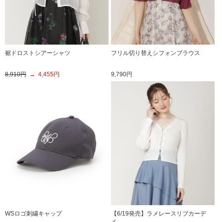
裾ドロストシアーシャツ
フリル切り替えシフォンブラウス
8,910円
→ 4,455円
9,790円
WSロゴ刺繍キャップ
【6/19発売】ラメレースリブカーデ
ィ…