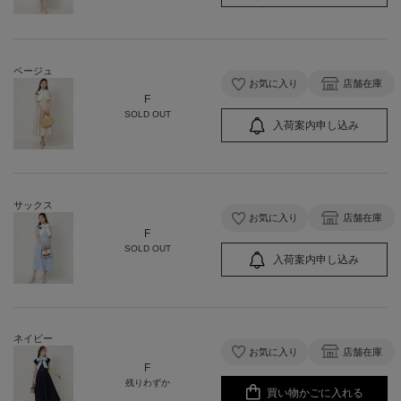
ベージュ
お気に入り
店舗在庫
F
SOLD OUT
入荷案内申し込み
サックス
お気に入り
店舗在庫
F
SOLD OUT
入荷案内申し込み
ネイビー
お気に入り
店舗在庫
F
残りわずか
買い物かごに入れる