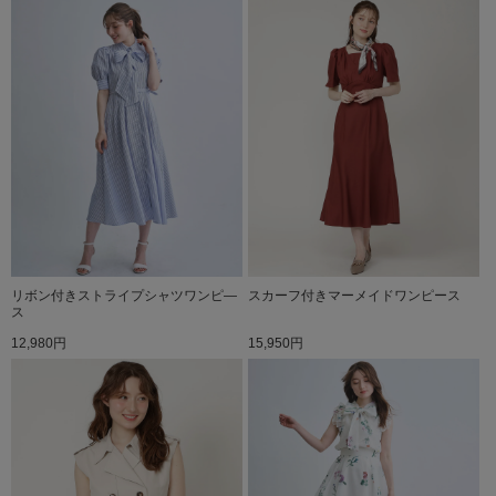
リボン付きストライプシャツワンピ―
スカーフ付きマーメイドワンピース
ス
12,980円
15,950円