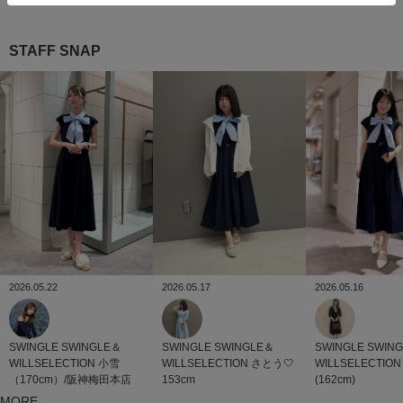
STAFF SNAP
2026.05.17
2026.05.22
2026.05.16
SWINGLE
SWINGLE＆
SWINGLE
SWINGLE＆
SWINGLE
SWIN
WILLSELECTION
さとう🤍
WILLSELECTION
小雪
WILLSELECTION
153cm
（170cm）/阪神梅田本店
(162cm)
MORE