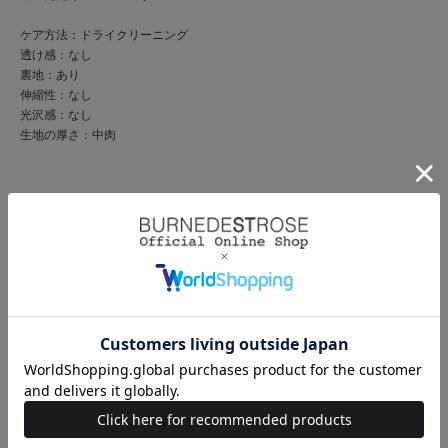
ケア方法：ドライクリーニング
透け感：なし
裏地：あり
伸縮性：なし
光沢感：なし
生地の厚さ：中肉
商品コード
20072615205107 82 00
ブランド
SWINGLE（スウィングル）
素材
【表地】ポリエステル 95％ ポリウレタン5％ 〈スト
ライプ 別布部分〉綿 100％ 〈無地〉ポリエステル
95％ ポリウレタン5％【裏地】ポリエステル 100％
原産国
中国
サイズ
F(00):着丈 117cm/バスト 98cm/肩幅 33cm/袖丈
9cm/ウエスト 72cm/裾回り 246cm