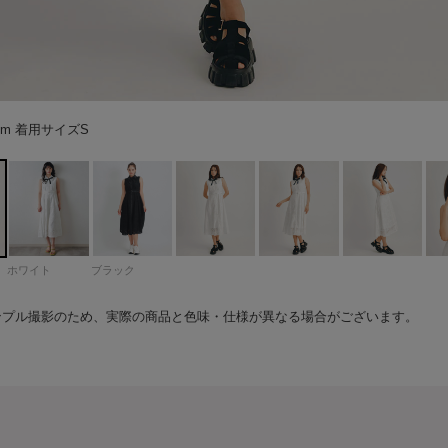
9cm 着用サイズS
9cm 着用サイズS
9cm 着用サイズS
9cm 着用サイズS
9cm 着用サイズS
9cm 着用サイズS
9cm 着用サイズS
9cm 着用サイズS
9cm 着用サイズS
9cm 着用サイズS
9cm 着用サイズS
9cm 着用サイズS
9cm 着用サイズS
9cm 着用サイズS
2cm 着用サイズS
2cm 着用サイズS
2cm 着用サイズS
2cm 着用サイズS
2cm 着用サイズS
2cm 着用サイズS
2cm 着用サイズS
2cm 着用サイズS
2cm 着用サイズS
2cm 着用サイズS
2cm 着用サイズS
9cm 着用サイズS
9cm 着用サイズS
9cm 着用サイズS
9cm 着用サイズS
9cm 着用サイズS
9cm 着用サイズS
9cm 着用サイズS
9cm 着用サイズS
9cm 着用サイズS
9cm 着用サイズS
2cm 着用サイズS
2cm 着用サイズS
9cm 着用サイズS
2cm 着用サイズS
9cm 着用サイズS
ホワイト
ブラック
ンプル撮影のため、実際の商品と色味・仕様が異なる場合がございます。