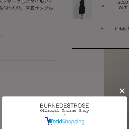
ストマークしスタイルアッ
SOLD
ハート
S
着心地も◎。厚底サンダル
OUT
。
ハート
M
在庫あ
し