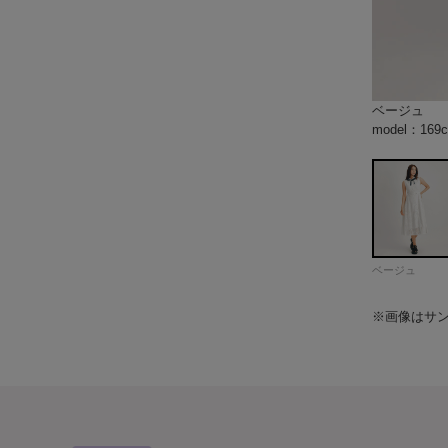
ベージュ
ホワイト
ブラック
model：16
model：16
model：16
model：16
model：16
model：16
model：16
model：16
model：16
model：16
model：16
model：16
model：16
model：16
model：17
model：17
model：17
model：17
model：17
model：17
model：17
model：17
model：17
model：17
model：17
model：16
model：16
model：16
model：16
model：16
model：16
model：16
model：16
model：16
model：16
model：17
model：17
model：16
model：17
model：16
ベージュ
※画像はサ