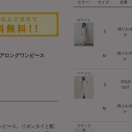
カラー
サイズ
在庫
ホワイト
残りわ
ハート
S
か
残りわ
ハート
アロングワンピース
M
か
ベージュ
SOLD
ハート
S
OUT
残りわ
ハート
M
か
ンピース。リボンタイと配
ブラック