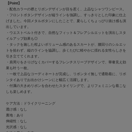
【Point】
・配色カラーの襟とリボンデザインが目を惹く、上品なシャツワンピース。
・フロントボタンデザインが縦ラインを強調し、すっきりとした印象に仕上
げました。今回メタルボタンにしたことで、夏らしくちょっぴり抜け感も演
出しています。
・ウエストベルト付きで、自然なフィット＆フレアシルエットを演出しスタ
イルアップ効果も◎
・タックを施した程よいボリューム感のあるスカートが、腰回りのシルエッ
トを拾わず、縦のラインを協調し、歩くたびに軽やかに揺れる女性らしさを
引き立ててくれます。
・肩周りをさりげなくカバーするフレンチスリーブデザインで、華奢見え効
果も叶う一枚。
・一枚で上品なコーディネートが完成し、リボンタイ無しで通勤着に、リボ
ンタイありでお出かけシーンにと幅広く活躍します。
・付属の大きめリボンを合わせたスタイリングで、よりフェミニンな着こな
しも楽しめます。
ケア方法：ドライクリーニング
透け感：なし
裏地：あり
伸縮性：なし
光沢感：なし