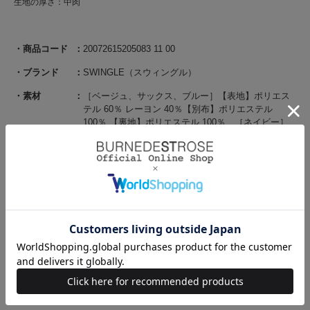
生地の厚さ：中肉
商品コード
20072615205083 11 00
ブランド
SWINGLE（スウィングル）
素材
［ベージュ、サックス、ブルー］【表地】ポリエス
テル 60％ レーヨン 40％【別布】ポリエステル
100％ 【裏地】ポリエステル 100％ ［ネイビー］
【表地】ポリエステル 95％ ポリウレタン 5％【別
布】ポリエステル 100％ 【裏地】ポリエステル
100％
原産国
中国
サイズ
F(00):着丈 114cm/バスト 98cm/ウエスト 72cm/肩幅
33cm/裾回り 240cm/袖丈 9cm/袖口幅 13cm
STAFF SNAP