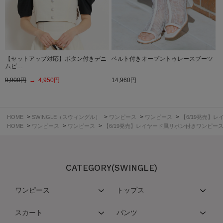
【セットアップ対応】ボタン付きデニ
ベルト付きオープントゥレースブーツ
ムビ…
9,900円
→ 4,950円
14,960円
>
>
>
>
HOME
SWINGLE（スウィングル）
ワンピース
ワンピース
【6/19発売】
>
>
>
HOME
ワンピース
ワンピース
【6/19発売】レイヤード風リボン付きワンピー
CATEGORY(SWINGLE)
ワンピース
トップス
スカート
パンツ