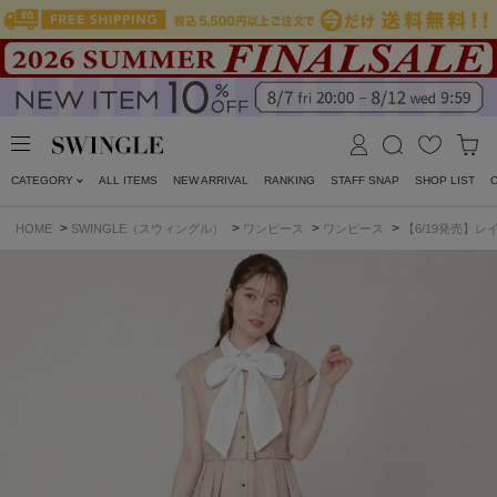
CATEGORY
ALL ITEMS
NEW ARRIVAL
RANKING
STAFF SNAP
SHOP LIST
>
>
>
>
HOME
SWINGLE（スウィングル）
ワンピース
ワンピース
【6/19発売】