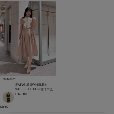
2026.06.20
SWINGLE
SWINGLE＆
WILLSELECTION
柳澤未也
(162cm)
MORE