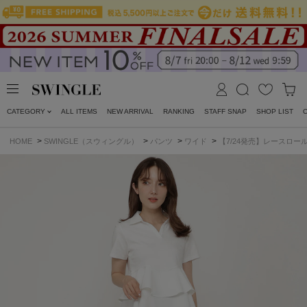
CATEGORY
ALL ITEMS
NEW ARRIVAL
RANKING
STAFF SNAP
SHOP LIST
>
>
>
>
HOME
SWINGLE（スウィングル）
パンツ
ワイド
【7/24発売】レースロ