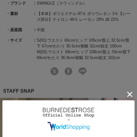
ブランド
SWINGLE（スウィングル）
素材
【本体】ポリエステル 97％ ポリウレタン 3％【レー
ス部分】ナイロン 49％ レーヨン 29% 綿 22%
原産国
中国
サイズ
S(01):ウエスト 65cm/ヒップ 105cm/股上 32.5cm/股
下 67cm/わたり 35.5cm/裾幅 32cm/総丈 100cm
M(02):ウエスト 69cm/ヒップ 109cm/股上 33cm/股下
69cm/わたり 36.9cm/裾幅 32.5cm/総丈 102cm
STAFF SNAP