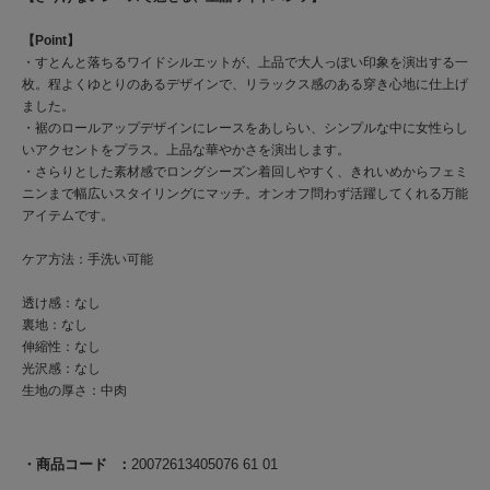
【Point】
・すとんと落ちるワイドシルエットが、上品で大人っぽい印象を演出する一
枚。程よくゆとりのあるデザインで、リラックス感のある穿き心地に仕上げ
ました。
・裾のロールアップデザインにレースをあしらい、シンプルな中に女性らし
いアクセントをプラス。上品な華やかさを演出します。
・さらりとした素材感でロングシーズン着回しやすく、きれいめからフェミ
ニンまで幅広いスタイリングにマッチ。オンオフ問わず活躍してくれる万能
アイテムです。
ケア方法：手洗い可能
透け感：なし
裏地：なし
伸縮性：なし
光沢感：なし
生地の厚さ：中肉
商品コード
20072613405076 61 01