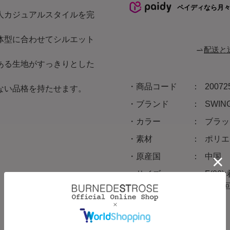
ペイディなら月
人カジュアルスタイルを完
体型に合わせてシルエット
配送と
ある生地がすっきりとした
商品コード
20072
ない品格を持たせます。
ブランド
SWI
カラー
ブラッ
素材
ポリエ
原産国
中国
サイズ
F(00
㎝/裾回