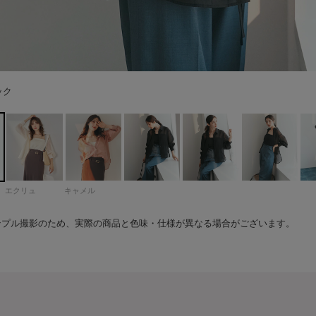
169cm 着用サイズ：F
リュ
メル
169cm 着用サイズ：F
メル
ック
169cm 着用サイズ：F
リュ
ック
ック
リュ
メル
エクリュ
キャメル
ンプル撮影のため、実際の商品と色味・仕様が異なる場合がございます。