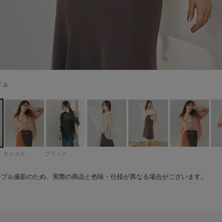
169cm 着用サイズ：F
メル
ック
169cm 着用サイズ：F
リュ
ック
169cm 着用サイズ：F
リュ
メル
リュ
メル
ック
キャメル
ブラック
ンプル撮影のため、実際の商品と色味・仕様が異なる場合がございます。