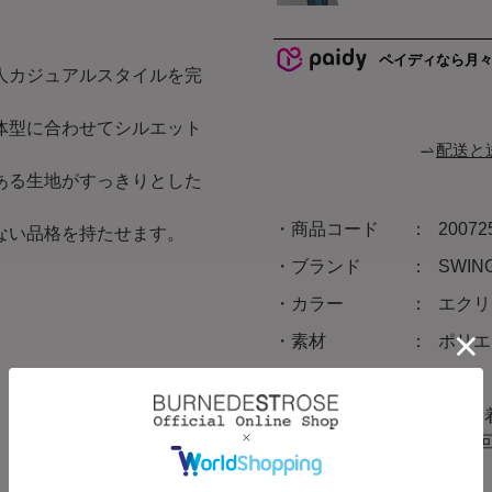
ペイディなら月
人カジュアルスタイルを完
体型に合わせてシルエット
配送と
ある生地がすっきりとした
商品コード
20072
ない品格を持たせます。
ブランド
SWI
カラー
エクリ
素材
ポリエ
原産国
中国
サイズ
F(00
㎝/裾回