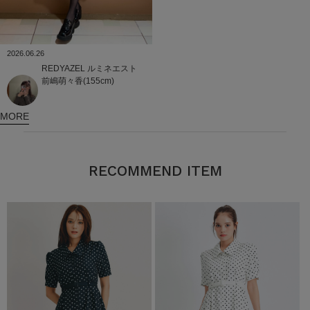
2026.06.26
REDYAZEL
ルミネエスト
前嶋萌々香(155cm)
MORE
RECOMMEND ITEM