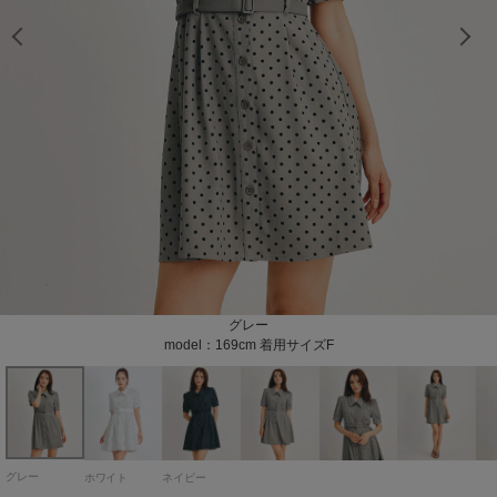
model：169cm 着用サイズF
model：169cm 着用サイズF
model：169cm 着用サイズF
model：169cm 着用サイズF
model：169cm 着用サイズF
model：169cm 着用サイズF
model：169cm 着用サイズF
model：169cm 着用サイズF
model：169cm 着用サイズF
model：169cm 着用サイズF
model：169cm 着用サイズF
model：169cm 着用サイズF
model：169cm 着用サイズF
model：169cm 着用サイズF
model：169cm 着用サイズF
model：169cm 着用サイズF
model：169cm 着用サイズF
model：169cm 着用サイズF
model：169cm 着用サイズF
model：169cm 着用サイズF
model：169cm 着用サイズF
model：169cm 着用サイズF
model：169cm 着用サイズF
model：169cm 着用サイズF
model：169cm 着用サイズF
model：169cm 着用サイズF
model：169cm 着用サイズF
model：169cm 着用サイズF
model：169cm 着用サイズF
model：169cm 着用サイズF
ホワイト
ネイビー
グレー
model：169cm 着用サイズF
model：169cm 着用サイズF
model：169cm 着用サイズF
グレー
ホワイト
ネイビー