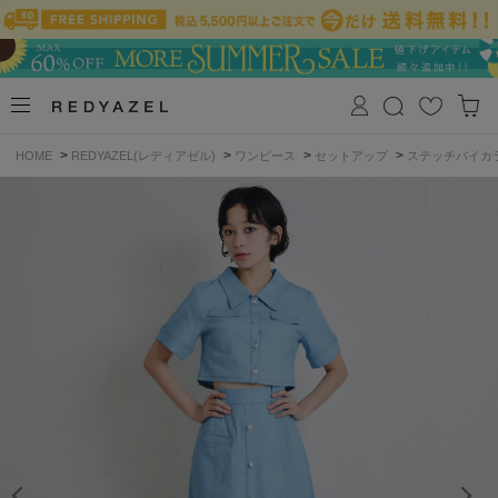
>
>
>
>
HOME
REDYAZEL(レディアゼル)
ワンピース
セットアップ
ステッチバイカ