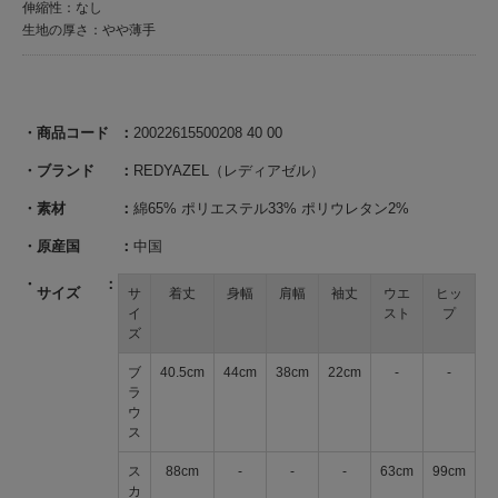
伸縮性：なし
生地の厚さ：やや薄手
商品コード
20022615500208 40 00
ブランド
REDYAZEL（レディアゼル）
素材
綿65% ポリエステル33% ポリウレタン2%
原産国
中国
サイズ
サ
着丈
身幅
肩幅
袖丈
ウエ
ヒッ
イ
スト
プ
ズ
ブ
40.5cm
44cm
38cm
22cm
-
-
ラ
ウ
ス
ス
88cm
-
-
-
63cm
99cm
カ