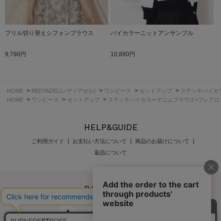
フリル切り替えシフォンブラウス
バイカラーニットアンサンブル
9,790円
10,890円
>
>
>
>
HOME
REDYAZEL(レディアゼル)
ワンピース
セットアップ
ステッチバイカ
>
>
>
HOME
ワンピース
セットアップ
ステッチバイカラーデニムブラウス×フレアロ
HELP&GUIDE
ご利用ガイド
お支払い方法について
商品のお届けについて
返品について