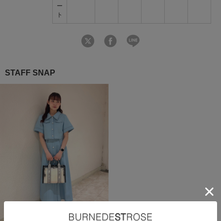
ー
ト
STAFF SNAP