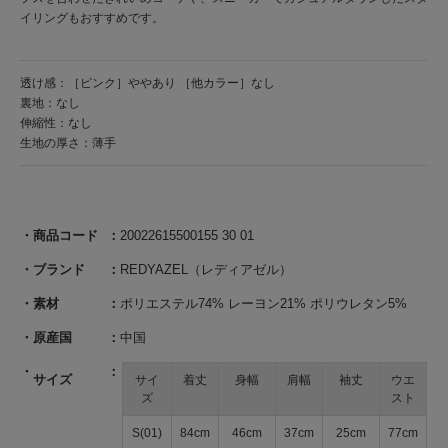
イリングもおすすめです。
透け感：［ピンク］ややあり ［他カラー］なし
裏地：なし
伸縮性：なし
生地の厚さ：薄手
商品コード
20022615500155 30 01
ブランド
REDYAZEL（レディアゼル）
素材
ポリエステル74% レーヨン21% ポリウレタン5%
原産国
中国
サイズ
サイ
着丈
身幅
肩幅
袖丈
ウエ
ズ
スト
S(01)
84cm
46cm
37cm
25cm
77cm