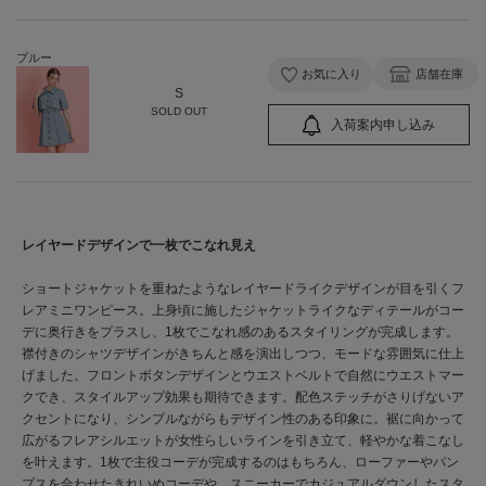
ブルー
お気に入り
店舗在庫
S
SOLD OUT
入荷案内申し込み
レイヤードデザインで一枚でこなれ見え
ショートジャケットを重ねたようなレイヤードライクデザインが目を引くフ
レアミニワンピース。上身頃に施したジャケットライクなディテールがコー
デに奥行きをプラスし、1枚でこなれ感のあるスタイリングが完成します。
襟付きのシャツデザインがきちんと感を演出しつつ、モードな雰囲気に仕上
げました。フロントボタンデザインとウエストベルトで自然にウエストマー
クでき、スタイルアップ効果も期待できます。配色ステッチがさりげないア
クセントになり、シンプルながらもデザイン性のある印象に。裾に向かって
広がるフレアシルエットが女性らしいラインを引き立て、軽やかな着こなし
を叶えます。1枚で主役コーデが完成するのはもちろん、ローファーやパン
プスを合わせたきれいめコーデや、スニーカーでカジュアルダウンしたスタ