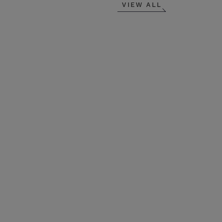
VIEW ALL