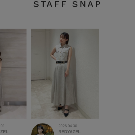
STAFF SNAP
2026.04.30
.01
REDYAZEL
AZEL