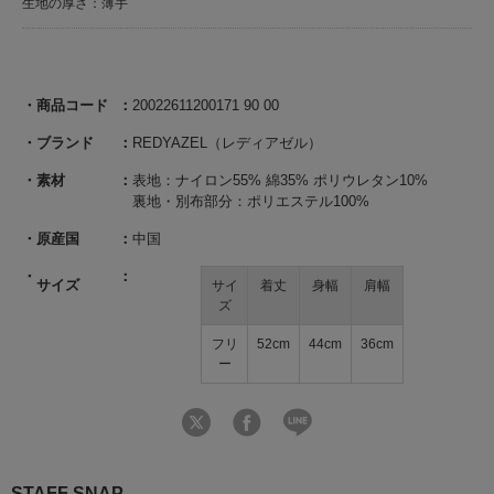
生地の厚さ：薄手
商品コード
20022611200171 90 00
ブランド
REDYAZEL（レディアゼル）
素材
表地：ナイロン55% 綿35% ポリウレタン10%
裏地・別布部分：ポリエステル100%
原産国
中国
サイズ
サイ
着丈
身幅
肩幅
ズ
フリ
52cm
44cm
36cm
ー
STAFF SNAP