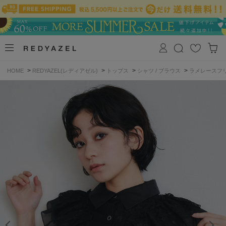
>
>
>
>
HOME
REDYAZEL(レディアゼル)
トップス
シャツ / ブラウス
ラメレースフ