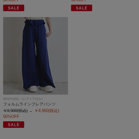
REDYAZEL（レディアゼル）
フォルムラインフレアパンツ
￥9,900(税込)
￥4,950(税込)
50%OFF