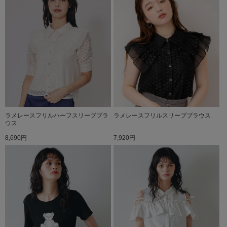
ラメレースフリルハーフスリーブブラ
ラメレースフリルスリーブブラウス
ウス
8,690円
7,920円