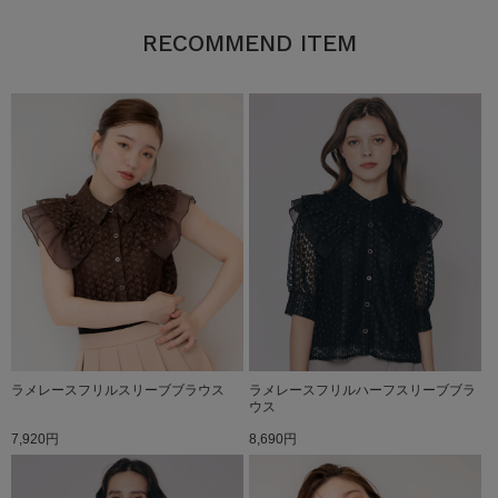
RECOMMEND ITEM
ラメレースフリルスリーブブラウス
ラメレースフリルハーフスリーブブラ
ウス
7,920円
8,690円