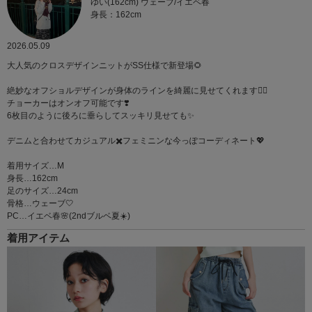
ゆい(162cm) ウェーブ/イエベ春
身長：162cm
2026.05.09
大人気のクロスデザインニットがSS仕様で新登場🌻
絶妙なオフショルデザインが身体のラインを綺麗に見せてくれます🙆‍♀️
チョーカーはオンオフ可能です❣️
6枚目のように後ろに垂らしてスッキリ見せても✨
デニムと合わせてカジュアル✖️フェミニンな今っぽコーディネート💖
着用サイズ…M
身長…162cm
足のサイズ…24cm
骨格…ウェーブ🤍
PC…イエベ春🌸(2ndブルベ夏☀️)
着用アイテム