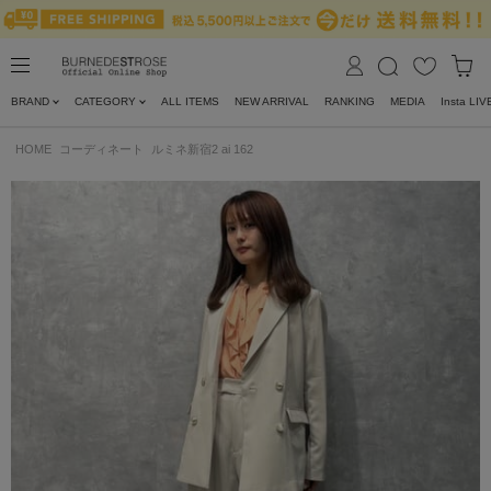
BRAND
CATEGORY
ALL ITEMS
NEW ARRIVAL
RANKING
MEDIA
Insta LIV
HOME
コーディネート
ルミネ新宿2 ai 162