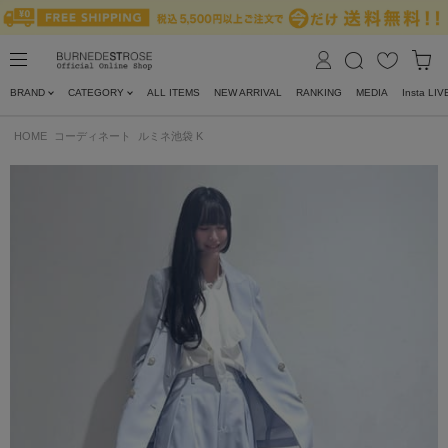
BRAND
CATEGORY
ALL ITEMS
NEW ARRIVAL
RANKING
MEDIA
Insta LIV
HOME
コーディネート
ルミネ池袋 K