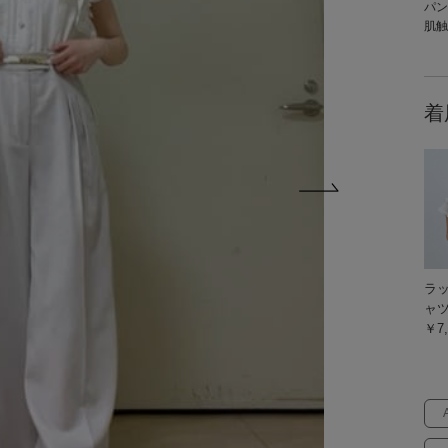
パン
肌触
着
ラ
ャ
￥7,