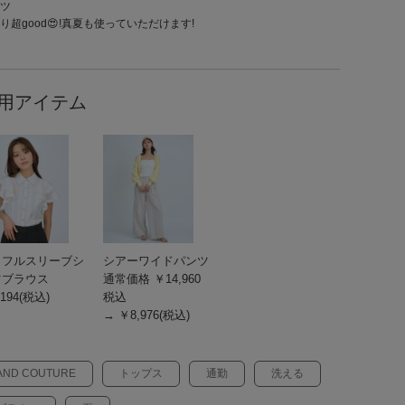
ツ
り超good😍!真夏も使っていただけます!
用アイテム
ッフルスリーブシ
シアーワイドパンツ
ツブラウス
通常価格 ￥14,960
194(税込)
税込
→ ￥8,976(税込)
AND COUTURE
トップス
通勤
洗える