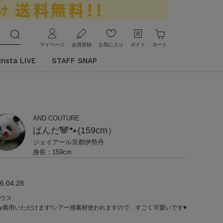
マイページ
会員登録
お気に入り
ガイド
カート
Insta LIVE
STAFF SNAP
AND COUTURE
ぱんだ🐼🐾(159cm）
ジェイアール京都伊勢丹
身長：159cm
6.04.28
ウス
ay着用いただけます!シアー感素材使われますので、すごく可愛いです♥️