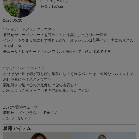
natsumi(157cm)
身長：157cm
2026.05.30
♡ティアードフリルブラウス♡
肩見せがシーズンムードを高めてくれる夏にぴったりの一着🌻
インナーをあまり気にせず着れるので、オフショルは苦手という方にもオスス
メです！💫
チュールとレイヤードされたフリルが華やかで可愛い印象です💗
♡シアーワイドパンツ♡
さりげない透け感が涼しげな印象にしてくれるパンツは、綺麗なシルエットで
お仕事着にもオススメです✨
裏地付きで透けるのは足元だけなのも安心！
バックはゴムが入っているので着心地も良いです◎
157cm/骨格ウェーブ
着用サイズ：ブラウス→Fサイズ
パンツ→Sサイズ
着用アイテム