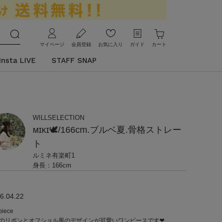
マイページ
会員登録
お気に入り
ガイド
カート
Insta LIVE
STAFF SNAP
WILLSELECTION
ᴍɪᴋɪ🕊/166cm.ブルベ夏.骨格ストレー
ト
ルミネ有楽町1
身長：166cm
6.04.22
piece
のリボンとオフショル風のデザインが可愛いワンピースです‪‪❤︎‬