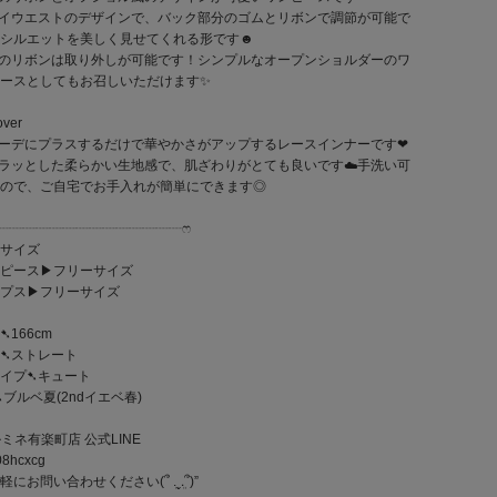
イウエストのデザインで、バック部分のゴムとリボンで調節が可能で
！シルエットを美しく見せてくれる形です☻
のリボンは取り外しが可能です！シンプルなオープンショルダーのワ
ースとしてもお召しいただけます✨
over
ーデにプラスするだけで華やかさがアップするレースインナーです‪‪❤︎‬
ラッとした柔らかい生地感で、肌ざわりがとても良いです☁️手洗い可
ので、ご自宅でお手入れが簡単にできます◎
┈┈┈┈┈┈┈┈┈┈┈┈┈┈┈ෆ‪
サイズ
ピース▶︎フリーサイズ
プス▶︎フリーサイズ
➷166cm
➷ストレート
イプ➷キュート
➷ブルベ夏(2ndイエベ春)
ルミネ有楽町店 公式LINE
8hcxcg
にお問い合わせください(՞ ܸ.‪ˬ.ܸ՞)”