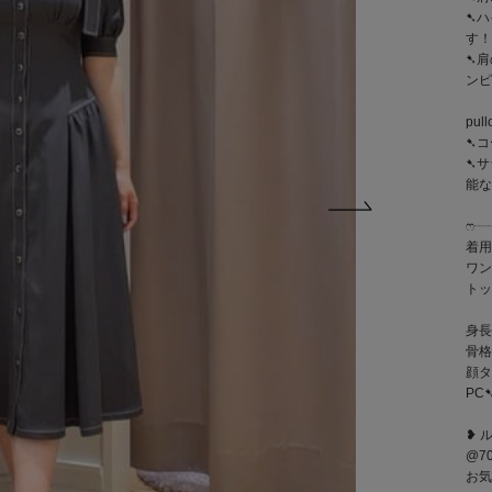
➷ハ
す
➷肩
ンピ
pull
➷コ
➷サ
能な
ෆ‪
着用
ワン
トッ
身長
骨格
顔タ
PC
❥ 
@70
お気軽