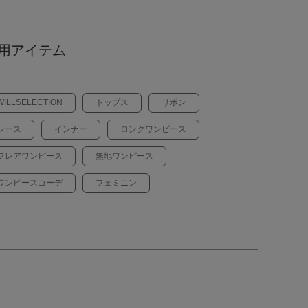
用アイテム
WILLSELECTION
トップス
リボン
レース
インナー
ロングワンピース
フレアワンピース
無地ワンピース
ワンピースコーデ
フェミニン