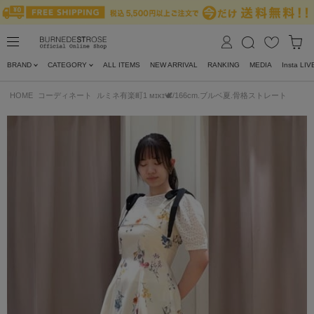
BRAND
CATEGORY
ALL ITEMS
NEW ARRIVAL
RANKING
MEDIA
Insta LIV
HOME
コーディネート
ルミネ有楽町1 ᴍɪᴋɪ🕊/166cm.ブルベ夏.骨格ストレート