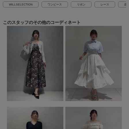
WILLSELECTION
ワンピース
リボン
レース
花
このスタッフの
その他のコーディネート