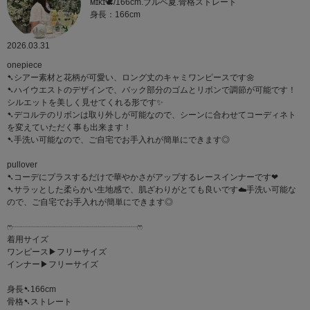
ᴍɪᴋɪ🕊/166cm.ブルベ夏.骨格ストレート
身長：166cm
2026.03.31
onepiece
➷シアー素材と花柄が可愛い、ロング丈のキャミワンピースです🌼
➷ハイウエストのデザインで、バック部分のゴムとリボンで調節が可能です！
シルエットを美しく見せてくれる形です✨
➷デコルテのリボンは取り外しが可能なので、シーンに合わせてコーディネト
を変えていただく事も出来ます！
➷手洗い可能なので、ご自宅でお手入れが簡単にできます◎
pullover
➷コーデにプラスするだけで華やかさがアップするレースインナーです‪‪❤︎‬
➷サラッとした柔らかい生地感で、肌ざわりがとても良いです☁️手洗い可能な
ので、ご自宅でお手入れが簡単にできます◎
ෆ‪┈┈┈┈┈┈┈┈┈┈┈┈┈┈┈ෆ‪
着用サイズ
ワンピース▶︎フリーサイズ
インナー▶︎フリーサイズ
身長➷166cm
骨格➷ストレート