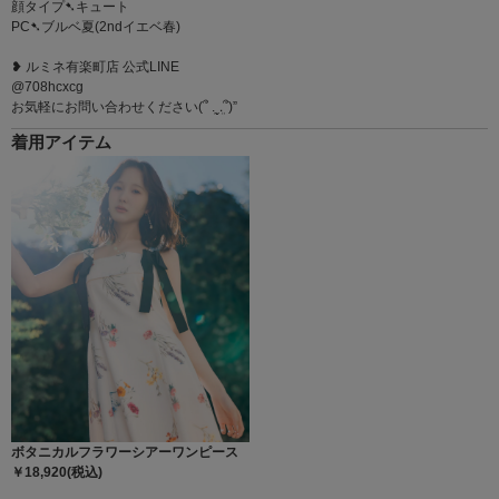
顔タイプ➷キュート
PC➷ブルベ夏(2ndイエベ春)
❥ ルミネ有楽町店 公式LINE
@708hcxcg
お気軽にお問い合わせください(՞ ܸ.‪ˬ.ܸ՞)”
着用アイテム
ボタニカルフラワーシアーワンピース
￥18,920(税込)