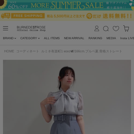
BRAND
CATEGORY
ALL ITEMS
NEW ARRIVAL
RANKING
MEDIA
Insta LIV
HOME
コーディネート
ルミネ有楽町1 ᴍɪᴋɪ🕊/166cm.ブルベ夏.骨格ストレート