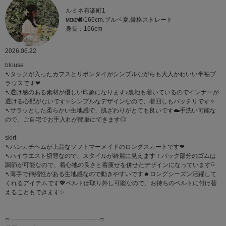
ルミネ有楽町1
ᴍɪᴋɪ🕊/166cm.ブルベ夏.骨格ストレート
身長：166cm
2026.06.22
blouse
➷タックが入ったカフスとリボンタイがシンプルながらも大人かわいい半袖ブ
ラウスです‪‪❤︎‬
➷透け感のある素材が優しい印象になります♪裏地も着いているのでインナーが
透ける心配がないです✨シンプルなデザインなので、着回しもバッチリです✧
➷サラッとした柔らかい生地感で、肌ざわりがとても良いです☁️手洗い可能な
ので、ご自宅でお手入れが簡単にできます◎
skirt
➷ハンカチヘムが上品なソフトマーメイドのロングスカートです‪‪❤︎‬
➷ハイウエスト切替なので、スタイルが綺麗に見えます！バック部分のゴムは
調節が可能なので、着心地の良さと着痩せを併せたデザインになっています⑅⃛
➷薄手で伸縮性がある生地感なので動きやすいです☻ロングシーズン活躍して
くれるアイテムです💖ベルトば取り外し可能なので、お持ちのベルトに付け替
えることもできます✨
ෆ‪┈┈┈┈┈┈┈┈┈┈┈┈┈┈┈ෆ‪