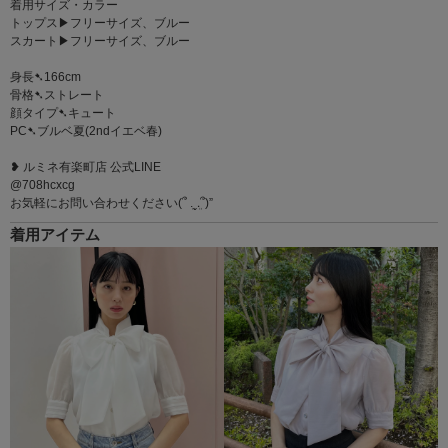
着用サイズ・カラー
トップス▶︎フリーサイズ、ブルー
スカート▶︎フリーサイズ、ブルー
身長➷166cm
骨格➷ストレート
顔タイプ➷キュート
PC➷ブルベ夏(2ndイエベ春)
❥ ルミネ有楽町店 公式LINE
@708hcxcg
お気軽にお問い合わせください(՞ ܸ.‪ˬ.ܸ՞)”
着用アイテム