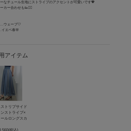
ーなチュール生地にストライプのアクセントが可愛いです💖
ーカー合わせも👟🙆‍♀️
…ウェーブ🤍
…イエベ春🌸
用アイテム
エストリブサイド
インストライプ×
ュールロングスカ
ト
,560(税込)