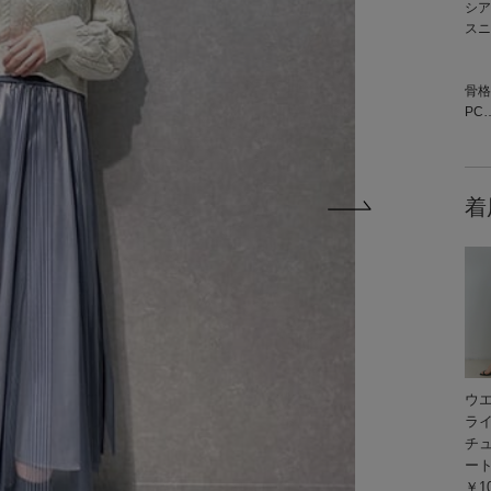
シア
スニ
骨格
PC
着
ウ
ラ
チ
ー
￥10