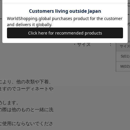
ブランド
AND
カラー
ブルー
ー：カラフル）、ブラック
素材
綿100
原産国
中国
サイズ
サイ
S(01)
M(02)
により、他の衣類や下着、
ますのでコーディネートや
めします。
の際は他のものと一緒に洗
ご使用にならないでくださ