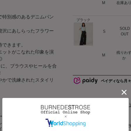
ハート
M
在庫あ
で特別感のあるデニムパン
ブラック
SOLD
ハート
贅沢にあしらったフラワー
S
OUT
待できます。
エットがこなれた印象を演
残りわ
ハート
M
か
◎
ーに、ブラウスやヒールを合
！
やかで洗練されたスタイリ
ペイディなら月
配送と
ム生地を使用しています。
します。
商品コード
20092
イリーに取り入れやすい一