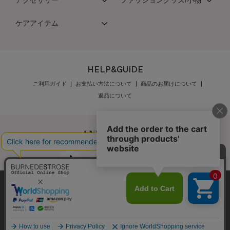
アクセサリー
ファッショングッズ/小物
ケアアイテム
HELP&GUIDE
ご利用ガイド
お支払い方法について
商品のお届けについて
返品について
弊社はCookieを利用し、Webの利便性向上に努め
公式オンラインショップご利用規約
メンバーズ規約
ております。「承諾する」をクリックしていただ
メンバーズポイントプログラム規約
特定商取引法に基づく表示
くと、お客様に最適な内容を提供することが可能
承諾する
個人情報保護指針
会社概要
採用情報
お問い合わせ
となります。Cookieの利用については、
こちら
を
ご覧ください。
Copyright © BURNEDESTROSE Japan Limited All Rights Reserved.