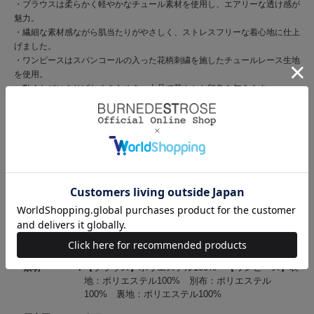
・ブラウスは柔らかく軽やかなチュール素材を使用し、エアリーな透け感が
魅力。
・繊細な素材感ながら肌当たりがやさしく、ストレスフリーな着心地に仕上
げました。
・ワンピースはスパンコールの入った花柄刺繍を施したチュールレース生地
を使用。
・動くたびにさりげなくきらめき、上品で華やかな印象を与えます。
・裏地付きで透け感を気にせず着用できます。
・ピンク、ネイビー、ブラックの3色展開となります。
【Care】
ワンピース：ドライクリーニング
ブラウス：手洗い可能
商品コード
20092615900183 30 00
ブランド
AND COUTURE（アンド クチュール）
素材
【ブラウス】ポリエステル100% 【ワンピース】表
地：ポリエステル100% 別布：ポリエステル
100% 裏地：ポリエステル100%