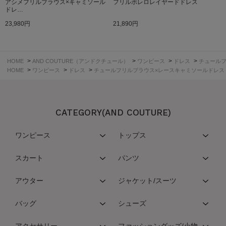
アシメフリルブラウス×キャミソール
フリルボレロレイヤードドレス
ドレ…
23,980円
21,890円
>
>
>
>
HOME
AND COUTURE（アンドクチュール）
ワンピース
ドレス
チュールフ
>
>
>
HOME
ワンピース
ドレス
チュールフリルブラウス×レースキャミソールドレス
CATEGORY(AND COUTURE)
ワンピース
トップス
スカート
パンツ
アウター
ジャケット/スーツ
バッグ
シューズ