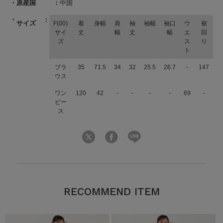
原産国
中国
サイズ
F(00)
着
身幅
肩
袖
袖幅
袖口
ウ
裾
サイ
丈
幅
丈
幅
エ
回
ズ
ス
り
ト
ブラ
35
71.5
34
32
25.5
26.7
-
147
ウス
ワン
120
42
-
-
-
-
69
-
ピー
ス
RECOMMEND ITEM