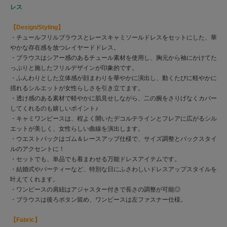
レス
【Design/Styling】
・チュールフリルブラウスとレースキャミソールドレスをセットにした、華
やかな存在感を放つレイヤードドレス。
・ブラウスはシアー感のあるチュール素材を使用し、胸元から袖にかけてた
っぷりと施したフリルデザインが印象的です。
・ふんわりとした立体感が顔まわりを華やかに演出し、動くたびに軽やかに
揺れるシルエットが女性らしさを引き立てます。
・透け感のある素材で軽やかに肌見せしながら、二の腕をさりげなくカバー
してくれるのも嬉しいポイント♪
・キャミワンピースは、程よく開いたデコルテラインとフレアに広がるシル
エットが美しく、女性らしい曲線を演出します。
・ウエストバックはゴム＆レースアップ仕様で、サイズ調整とバックスタイ
ルのアクセントに！
・セットでも、単品でも着まわせる万能ドレスアイテムです。
・結婚式やパーティーなど、特別な日にふさわしいドレスアップスタイルを
叶えてくれます。
・ワンピースの肩紐はアジャスター付きで長さの調整が可能◎
・ブラウスは後ろボタン留め、ワンピースは左ファスナー仕様。
【Fabric】